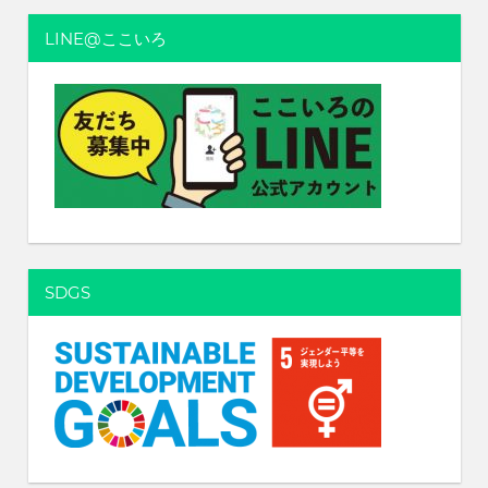
ョ
LINE@ここいろ
ン
SDGS