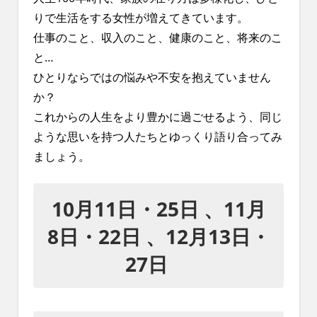
れ
りで生活をする女性が増えてきています。
る
仕事のこと、収入のこと、健康のこと、将来のこ
社
会
と…
を、
ひとりならではの悩みや不安を抱えていません
次
か？
世
これからの人生をより豊かに過ごせるよう、同じ
代
に
ような思いを持つ人たちとゆっくり語り合ってみ
引
ましょう。
き
継
ぐ
10月11日・25日 、11月
豊
か
8日・22日 、12月13日・
な
27日
ま
ち
へ