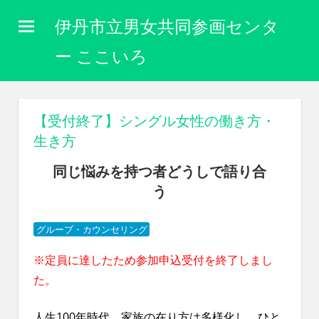
コ
伊丹市立男女共同参画センタ
ン
テ
ー ここいろ
ン
性
ツ
別
に
へ
【受付終了】シングル女性の働き方・
関
ス
生き方
わ
キ
り
同じ悩みを持つ者どうしで語り合
な
ッ
く
う
プ
自
分
グループ・カウンセリング
ら
し
※定員に達したため参加申込受付を終了しまし
く
た。
生
き
ら
人生100年時代、家族の在り方は多様化し、ひと