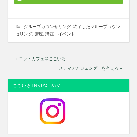
2024年8月27日
imati
グループカウンセリング
,
終了したグループカウン
セリング
,
講座
,
講座・イベント
投
« ニットカフェ＠ここいろ
メディアとジェンダーを考える »
稿
ナ
ここいろ INSTAGRAM
ビ
ゲ
ー
シ