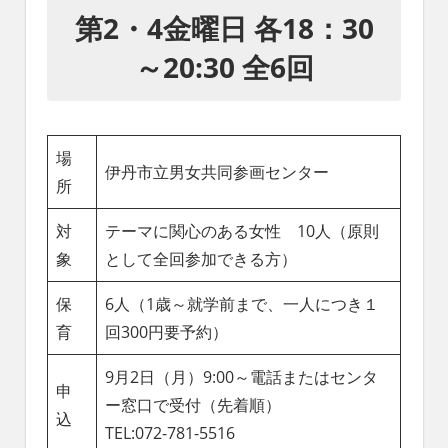
第2・4金曜日 各18：30
～20:30 全6回
場
伊丹市立男女共同参画センター
所
対
テーマに関心のある女性 10人（原則
象
として全回参加できる方）
保
6人（1歳～就学前まで、一人につき１
育
回300円要予約）
9月2日（月）9:00～電話またはセンタ
申
ー窓口で受付（先着順）
込
TEL:072-781-5516