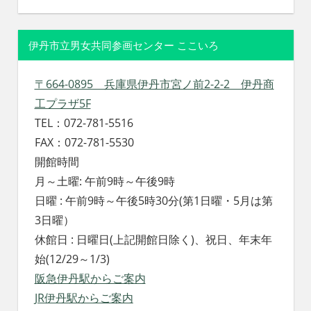
伊丹市立男女共同参画センター ここいろ
〒664-0895 兵庫県伊丹市宮ノ前2-2-2 伊丹商
工プラザ5F
TEL：072-781-5516
FAX：072-781-5530
開館時間
月～土曜: 午前9時～午後9時
日曜 : 午前9時～午後5時30分(第1日曜・5月は第
3日曜）
休館日 : 日曜日(上記開館日除く)、祝日、年末年
始(12/29～1/3)
阪急伊丹駅からご案内
JR伊丹駅からご案内