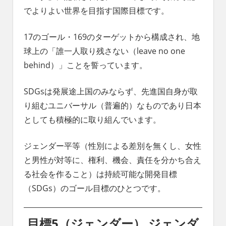
れ
でよりよい世界を目指す国際目標です。
る
社
17のゴール・169のターゲットから構成され、地
会
球上の「誰一人取り残さない（leave no one
を、
次
behind）」ことを誓っています。
世
代
SDGsは発展途上国のみならず、先進国自身が取
に
り組むユニバーサル（普遍的）なものであり日本
引
き
としても積極的に取り組んでいます。
継
ぐ
ジェンダー平等（性別による差別を無くし、女性
豊
と男性が対等に、権利、機会、責任を分かち合え
か
な
る社会を作ること）は持続可能な開発目標
ま
（SDGs）のゴール目標のひとつです。
ち
へ
目標5（ジェンダー） ジェンダ