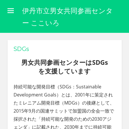
コ
伊丹市立男女共同参画センタ
ン
テ
ー ここいろ
ン
性
ツ
別
に
へ
SDGs
関
ス
わ
男女共同参画センターはSDGs
キ
り
を支援しています
な
ッ
く
プ
自
持続可能な開発目標（SDGs：Sustainable
分
Development Goals）とは、2001年に策定され
ら
し
たミレニアム開発目標（MDGs）の後継として、
く
2015年9月の国連サミットで加盟国の全会一致で
生
採択された「持続可能な開発のための2030アジ
き
ら
ェンダ」に記載された、2030年までに持続可能