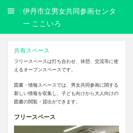
コ
伊丹市立男女共同参画センタ
ン
テ
ー ここいろ
ン
性
ツ
別
に
へ
共有スペース
関
ス
わ
フリースペースは打ち合わせ、休憩、交流等に使
キ
り
えるオープンスペースです。
な
ッ
く
プ
自
図書・情報スペースでは、男女共同参画に関する
分
新しい情報を収集し、子ども向けから大人向けの
ら
図書の閲覧・貸出ができます。
し
く
フリースペース
生
き
ら