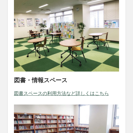
れ
る
社
会
を、
次
世
代
に
引
き
継
図書・情報スペース
ぐ
豊
図書スペースの利用方法など詳しくはこちら
か
な
ま
ち
へ