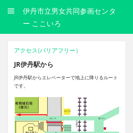
コ
伊丹市立男女共同参画センタ
ン
テ
ー ここいろ
ン
性
ツ
別
に
へ
アクセス(バリアフリー）
関
ス
わ
JR伊丹駅から
キ
り
な
ッ
JR伊丹駅からエレベーターで地上に降りるルート
く
プ
自
です。
分
ら
し
く
生
き
ら