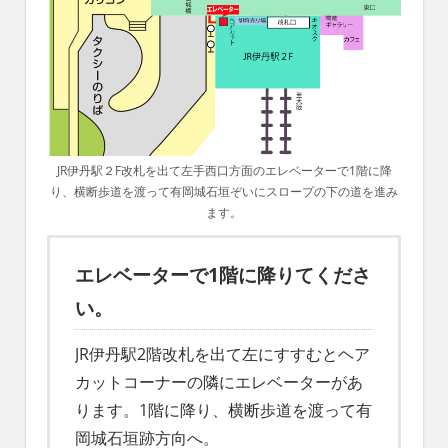
れ
る
社
会
を、
次
世
代
JR伊丹駅２F改札を出て左手西口方面のエレベーターで1階に降
に
り、横断歩道を渡って有岡城石垣ぞいにスロープの下の道を進み
引
ます。
き
継
エレベーターで1階に降りてくださ
ぐ
豊
い。
か
な
JR伊丹駅2階改札を出て左にすすむとヘア
ま
カットコーナーの隣にエレベーターがあ
ち
ります。1階に降り、横断歩道を渡って有
へ
岡城石垣跡方向へ。