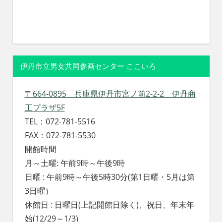
伊丹市立男女共同参画センター ここいろ
〒664-0895 兵庫県伊丹市宮ノ前2-2-2 伊丹商
工プラザ5F
TEL：072-781-5516
FAX：072-781-5530
開館時間
月～土曜: 午前9時～午後9時
日曜 : 午前9時～午後5時30分(第1日曜・5月は第
3日曜）
休館日 : 日曜日(上記開館日除く)、祝日、年末年
始(12/29～1/3)