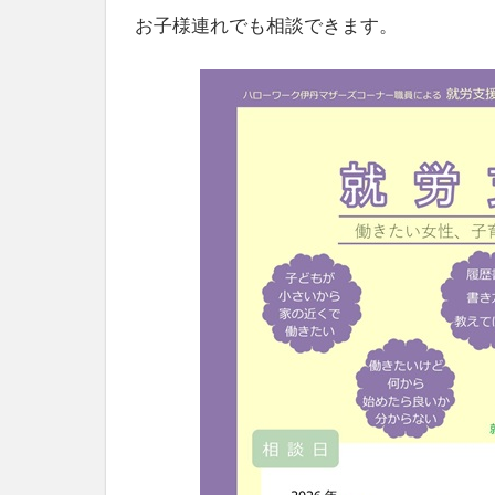
社
お子様連れでも相談できます。
会
を、
次
世
代
に
引
き
継
ぐ
豊
か
な
ま
ち
へ