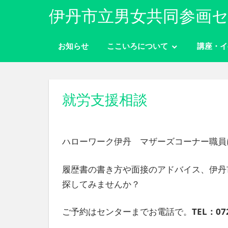
コ
伊丹市立男女共同参画セ
ン
性
テ
別
お知らせ
ここいろについて
講座・イ
ン
に
ツ
関
わ
へ
り
ス
就労支援相談
な
キ
く
ッ
自
分
プ
ハローワーク伊丹 マザーズコーナー職員
ら
し
履歴書の書き方や面接のアドバイス、伊丹
く
生
探してみませんか？
き
ら
ご予約はセンターまでお電話で。
TEL：072
れ
る