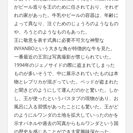
がビール造りを王のために任されており、それぞ
れの家があった。牛乳やビールの容器は、年齢に
よって異なり、注ぐためのじょうろのようなもの
や、ろうとのようなものもあった。
王に敬意を表す式典に必要不可欠な神聖な
INYANBOという大きな角が特徴的な牛を見た。
一番最近の王宮は写真撮影が禁じられていた。
1994年のジェノサイドの際に盗まれてしまった
ものが多いそうで、中に展示されていたものは本
物とレプリカが混ざっていた。ベッドが盗まれた
と聞きどのようにして運んだのかと驚いた。しか
し、王が使ったというバスタブの現物があり、お
風呂に入る習慣があったことにも驚いた。王がど
のようにルワンダの土地を拡大していったのかを
示すパネルや過去の写真からもルワンダという国
の歴史を感じることができ大変興味深かった。