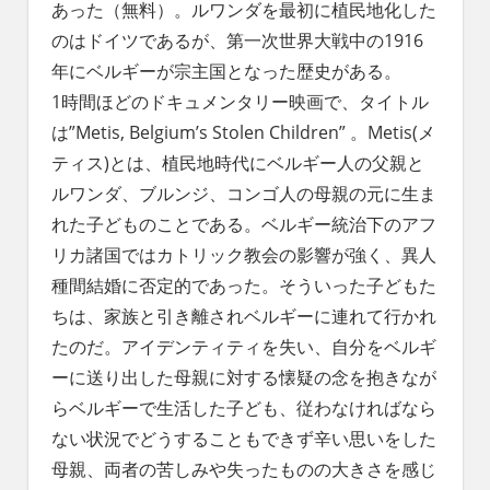
あった（無料）。ルワンダを最初に植民地化した
のはドイツであるが、第一次世界大戦中の1916
年にベルギーが宗主国となった歴史がある。
1時間ほどのドキュメンタリー映画で、タイトル
は”Metis, Belgium’s Stolen Children” 。Metis(メ
ティス)とは、植民地時代にベルギー人の父親と
ルワンダ、ブルンジ、コンゴ人の母親の元に生ま
れた子どものことである。ベルギー統治下のアフ
リカ諸国ではカトリック教会の影響が強く、異人
種間結婚に否定的であった。そういった子どもた
ちは、家族と引き離されベルギーに連れて行かれ
たのだ。アイデンティティを失い、自分をベルギ
ーに送り出した母親に対する懐疑の念を抱きなが
らベルギーで生活した子ども、従わなければなら
ない状況でどうすることもできず辛い思いをした
母親、両者の苦しみや失ったものの大きさを感じ