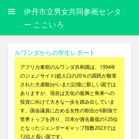
コ
伊丹市立男女共同参画センタ
ン
テ
ー ここいろ
ン
性
ツ
別
に
へ
ルワンダからの学生レポート
関
ス
わ
キ
アフリカ東部のルワンダ共和国は、1994年
り
な
のジェノサイド(総人口の20％の国民が殺害
ッ
く
された大虐殺)がいまだ記憶に新しい国では
プ
自
ありますが、現在は文化の復興と将来への
分
投資に向けて大きな一歩を踏み出していま
ら
し
す。国会議員に占める女性の割合が6割強で
く
世界トップを誇り、日本が過去最低の125位
生
となったジェンダーギャップ指数2023では
き
ら
12位と高い国です。