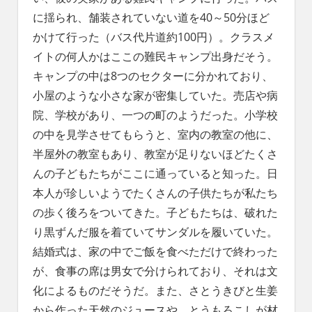
に揺られ、舗装されていない道を40～50分ほど
かけて行った（バス代片道約100円）。クラスメ
イトの何人かはここの難民キャンプ出身だそう。
キャンプの中は8つのセクターに分かれており、
小屋のような小さな家が密集していた。売店や病
院、学校があり、一つの町のようだった。小学校
の中を見学させてもらうと、室内の教室の他に、
半屋外の教室もあり、教室が足りないほどたくさ
んの子どもたちがここに通っていると知った。日
本人が珍しいようでたくさんの子供たちが私たち
の歩く後ろをついてきた。子どもたちは、破れた
り黒ずんだ服を着ていてサンダルを履いていた。
結婚式は、家の中でご飯を食べただけで終わった
が、食事の席は男女で分けられており、それは文
化によるものだそうだ。また、さとうきびと生姜
から作った天然のジュースや、とうもろこしが材