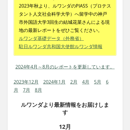
れ
2023年秋より、ルワンダのPIASS（プロテス
る
タント人文社会科学大学）へ留学中の神戸
社
市外国語大学3回生の結城花菜さんによる現
会
を、
地の最新レポートをぜひご覧ください。
次
ルワンダ基礎データ（外務省）
世
駐日ルワンダ共和国大使館ルワンダ情報
代
に
引
2024年4月～8月のレポートを更新しています。
き
継
ぐ
2023年12月
2024年1月
2月
4月
5月
6
豊
月
7月
8月
か
な
ルワンダより最新情報をお届けしま
ま
す
ち
へ
12月