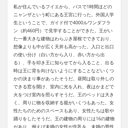
私が住んでいるフイエから、バスで1時間ほどの
ニャンザという町にある王宮に行った。外国人学
生ということで、ガイド付で4000ルワンダフラ
ン（約460円）で見学することができた。王がい
た一番大きな建物はわらぶき屋根でできており、
想像よりも中が広く天井も高かった。入口と出口
の使い分け（白い方から入り、赤い方から出
る）、手を叩き王に知らせてから入ること、出る
時は王に背を向けないようにすることなどいくつ
かの決まり事があったそうだ。昼間は取り外しの
できる窓を開け、室内に光を入れ、夜はかまどで
火をつけ室内を照らすそうだ。王のベッドは大き
く、周りに物を収納する籠がいくつもあった。女
性たちのためのスペースもあり、女性たちは歌や
踊りをしたそうだ。王の建物の周りには16の建物
があり、例えば未婚の女性が牛乳を、未婚の男性