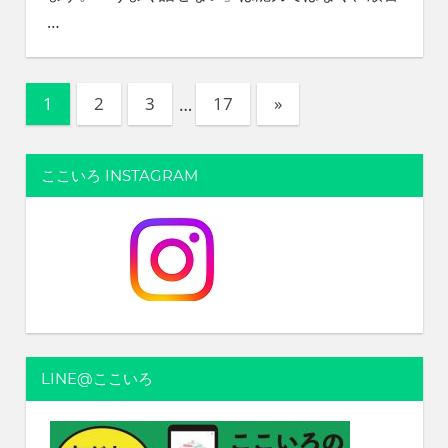
…
投
次
1
2
3
…
17
»
の
稿
記
の
ここいろ INSTAGRAM
事
ペ
ー
ジ
送
り
LINE@ここいろ