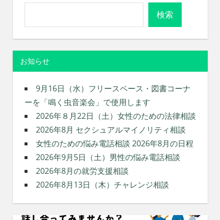
れ
検索
る
社
会
を、
次
お知らせ
世
代
9月16日（水）フリースペース・図書コーナ
に
ーを「鳴く虫音楽会」で使用します
引
き
2026年８月22日（土）女性のための法律相談
継
2026年8月 セクシュアルマイノリティ相談
ぐ
女性のための悩み電話相談 2026年8月の日程
豊
2026年9月5日（土）男性の悩み電話相談
か
な
2026年8月の就労支援相談
ま
2026年8月13日（木）チャレンジ相談
ち
へ