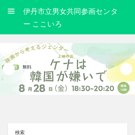
コ
伊丹市立男女共同参画センタ
ン
テ
ー ここいろ
ン
性
ツ
別
に
へ
関
ス
わ
キ
り
な
ッ
く
プ
自
分
ら
し
く
生
き
検索
ら