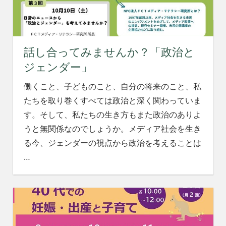
れ
る
社
会
話し合ってみませんか？「政治と
を、
次
ジェンダー」
世
代
働くこと、子どものこと、自分の将来のこと、私
に
たちを取り巻くすべては政治と深く関わっていま
引
す。そして、私たちの生き方もまた政治のありよ
き
うと無関係なのでしょうか。メディア社会を生き
継
ぐ
る今、ジェンダーの視点から政治を考えることは
豊
…
か
な
ま
ち
へ