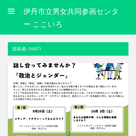
コ
伊丹市立男女共同参画センタ
ン
テ
ー ここいろ
ン
性
ツ
別
に
へ
投稿者:
IMATI
関
ス
わ
キ
り
な
ッ
く
プ
自
分
ら
し
く
生
き
ら