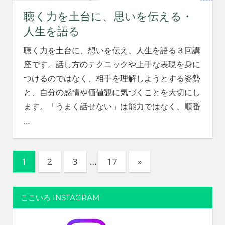
聴く力を土台に、思いを伝える・
人生を語る
聴く力を土台に、想いを伝え、人生を語る３回講
座です。話し方のテクニックや上手な表現を身に
つけるのではなく、相手を理解しようとする姿勢
と、自分の感情や価値観に気づくことを大切にし
ます。「うまく話せない」は能力ではなく、順番
…
投
次
1
2
3
…
17
»
の
稿
記
の
ここいろ INSTAGRAM
事
ペ