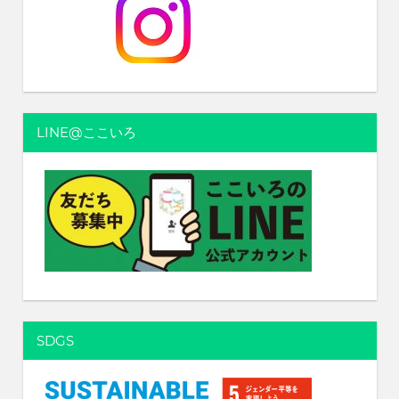
ー
ジ
送
り
LINE@ここいろ
SDGS