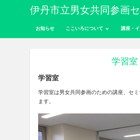
コ
伊丹市立男女共同参画セ
ン
性
テ
別
お知らせ
ここいろについて
講座・イ
ン
に
ツ
関
わ
へ
り
ス
学習室
な
キ
く
学習室
ッ
自
分
プ
ら
学習室は男女共同参画のための講座、セミ
し
ます。
く
生
き
ら
れ
る