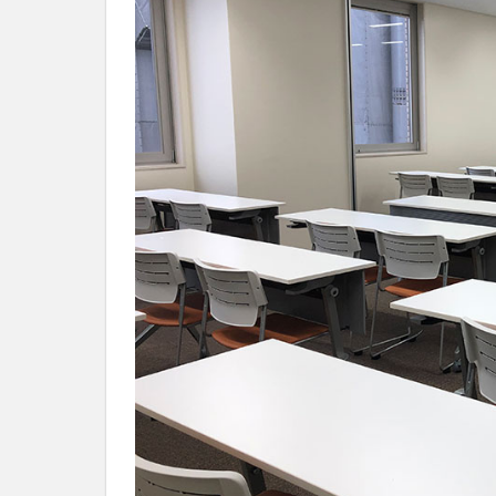
社
会
を、
次
世
代
に
引
き
継
ぐ
豊
か
な
ま
ち
へ