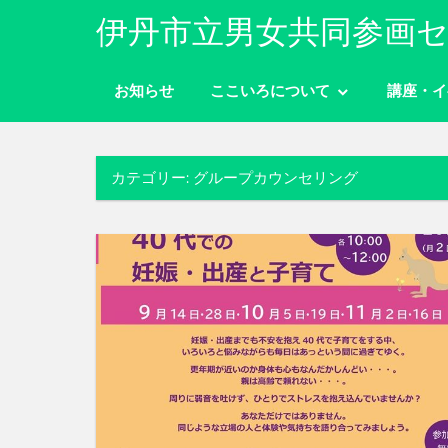
コ
伊丹市立男女共同参画セ
ン
性
テ
別
お知らせ
ここいろについて
講座・イ
ン
に
ツ
関
わ
へ
り
カテゴリー:
グループカウンセリング
ス
な
キ
く
ッ
自
分
プ
ら
し
く
生
き
ら
れ
る