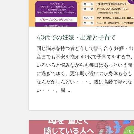
社
会
を、
次
世
40代での妊娠・出産と子育て
代
に
同じ悩みを持つ者どうしで語り合う 妊娠・出
引
産までも不安を抱え 40 代で子育てをする中
き
継
いろいろと悩みながらも毎日はあっという間
ぐ
に過ぎてゆく。更年期が近いのか身体も心も
豊
なんだかしんどい・・・。親は高齢で頼れな
か
い・・・。周
…
な
ま
ち
へ