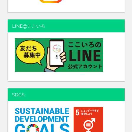
シ
ョ
LINE@ここいろ
ン
SDGS