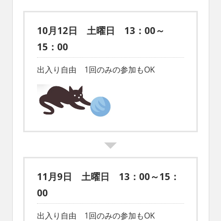
れ
る
社
10月12日 土曜日 13：00～
会
15：00
を、
次
出入り自由 1回のみの参加もOK
世
代
に
引
き
継
ぐ
豊
か
な
11月9日 土曜日 13：00～15：
ま
ち
00
へ
出入り自由 1回のみの参加もOK