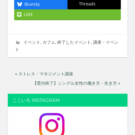
Threads
Bluesky
LINE
2024年8月27日
imati
イベント
,
カフェ
,
終了したイベント
,
講座・イベン
ト
投
« ストレス・マネジメント講座
【受付終了】シングル女性の働き方・生き方 »
稿
ナ
ここいろ INSTAGRAM
ビ
ゲ
ー