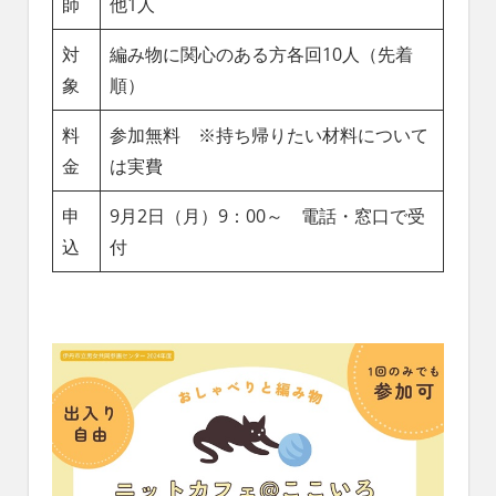
師
他1人
対
編み物に関心のある方各回10人（先着
象
順）
料
参加無料 ※持ち帰りたい材料について
金
は実費
申
9月2日（月）9：00～ 電話・窓口で受
込
付