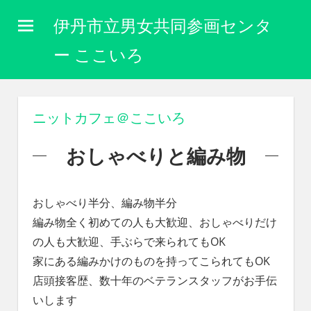
コ
伊丹市立男女共同参画センタ
ン
テ
ー ここいろ
ン
性
ツ
別
に
へ
ニットカフェ＠ここいろ
関
ス
わ
キ
おしゃべりと編み物
り
な
ッ
く
プ
自
おしゃべり半分、編み物半分
分
編み物全く初めての人も大歓迎、おしゃべりだけ
ら
の人も大歓迎、手ぶらで来られてもOK
し
く
家にある編みかけのものを持ってこられてもOK
生
店頭接客歴、数十年のベテランスタッフがお手伝
き
いします
ら