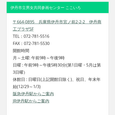
伊丹市立男女共同参画センター ここいろ
〒664-0895 兵庫県伊丹市宮ノ前2-2-2 伊丹商
工プラザ5F
TEL：072-781-5516
FAX：072-781-5530
開館時間
月～土曜: 午前9時～午後9時
日曜 : 午前9時～午後5時30分(第1日曜・5月は第
3日曜）
休館日 : 日曜日(上記開館日除く)、祝日、年末年
始(12/29～1/3)
阪急伊丹駅からご案内
JR伊丹駅からご案内