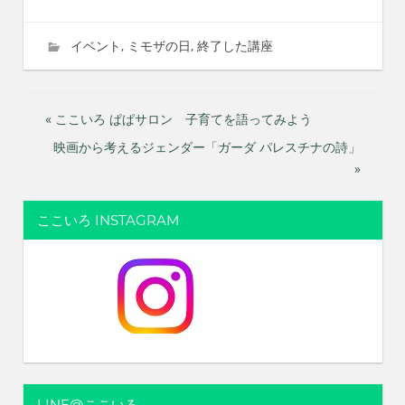
2023年12月25日
imati
イベント
,
ミモザの日
,
終了した講座
投
« ここいろ ぱぱサロン 子育てを語ってみよう
映画から考えるジェンダー「ガーダ パレスチナの詩」
稿
»
ナ
ここいろ INSTAGRAM
ビ
ゲ
ー
シ
ョ
LINE@ここいろ