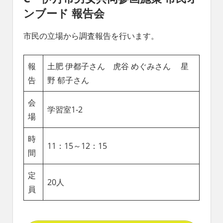
ンブード 報告会
市民の立場から調査報告を行います。
報
土肥 伊都子さん 虎谷 めぐみさん 星
告
野 郁子さん
会
学習室1-2
場
時
11：15～12：15
間
定
20人
員