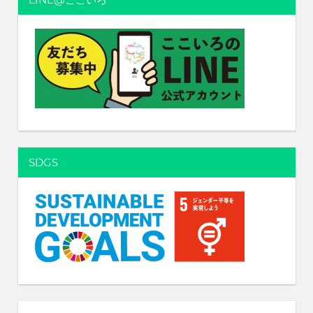
ン
SDGS