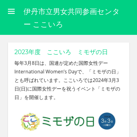
コ
伊丹市立男女共同参画センタ
ン
テ
ー ここいろ
ン
性
ツ
別
に
へ
2023年度 ここいろ ミモザの日
関
ス
わ
毎年3月8日は、国連が定めた国際女性デー
キ
り
International Women’s Dayで、「ミモザの日」
な
ッ
とも呼ばれています。ここいろでは2024年3月3
く
プ
自
日(日)に国際女性デーを祝うイベント「ミモザの
分
日」を開催します。
ら
し
く
生
き
ら