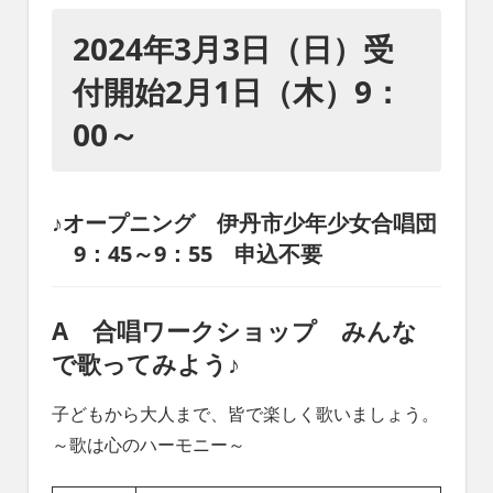
れ
る
2024年3月3日（日）受
社
付開始2月1日（木）9：
会
を、
00～
次
世
代
に
♪オープニング 伊丹市少年少女合唱団
引
9：45～9：55 申込不要
き
継
ぐ
A 合唱ワークショップ みんな
豊
か
で歌ってみよう♪
な
ま
子どもから大人まで、皆で楽しく歌いましょう。
ち
～歌は心のハーモニー～
へ