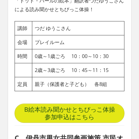
「トッド・パールの絵本」翻訳者つだゆうこさん
による読み聞かせとちびっこ体操！
講師
つだ ゆうこさん
会場
プレイルーム
時間
0歳～1歳ごろ 10：00～10：30
2歳～3歳ごろ 10：45～11：15
定員
親子（保護者と子ども） 各8組
B絵本読み聞かせとちびっこ体操
参加申込はこちら
C 伊丹市男女共同参画施策 市民オ