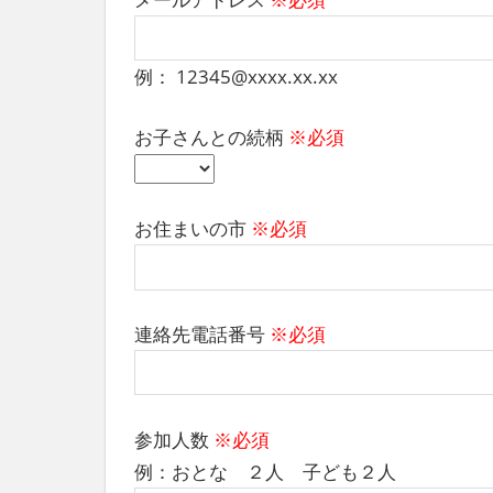
社
会
を、
例： 12345@xxxx.xx.xx
次
世
お子さんとの続柄
※必須
代
に
引
き
お住まいの市
※必須
継
ぐ
豊
か
な
連絡先電話番号
※必須
ま
ち
へ
参加人数
※必須
例：おとな ２人 子ども２人