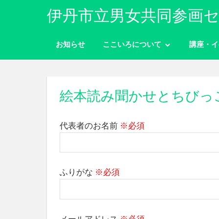
コ
伊丹市立男女共同参画セ
ン
性
テ
別
お知らせ
ここいろについて
講座・イ
ン
に
ツ
関
わ
へ
り
ス
絵本読み聞かせとちびっ
な
キ
く
ッ
自
代表者のお名前
※必須
分
プ
ら
し
く
ふりがな
※必須
生
き
ら
れ
る
メールアドレス
※必須