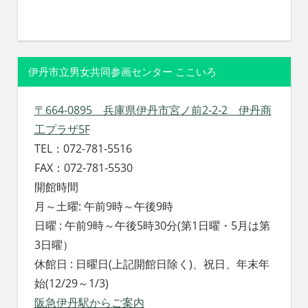
伊丹市立男女共同参画センター ここいろ
〒664-0895 兵庫県伊丹市宮ノ前2-2-2 伊丹商
工プラザ5F
TEL：072-781-5516
FAX：072-781-5530
開館時間
月～土曜: 午前9時～午後9時
日曜 : 午前9時～午後5時30分(第1日曜・5月は第
3日曜）
休館日 : 日曜日(上記開館日除く)、祝日、年末年
始(12/29～1/3)
阪急伊丹駅からご案内