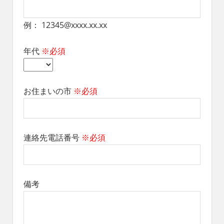
れ
る
例： 12345@xxxx.xx.xx
社
会
年代
※必須
を、
次
世
代
お住まいの市
※必須
に
引
き
継
連絡先電話番号
※必須
ぐ
豊
か
な
ま
備考
ち
へ