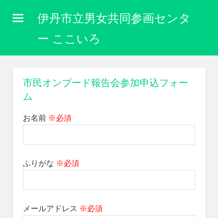
コ
伊丹市立男女共同参画センタ
ン
テ
ー ここいろ
ン
性
ツ
別
に
へ
市民オンブード報告会参加申込フォー
関
ス
ム
わ
キ
り
な
お名前
※必須
ッ
く
プ
自
分
ら
ふりがな
※必須
し
く
生
き
メールアドレス
※必須
ら