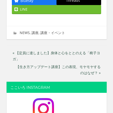
Threads
Bluesky
LINE
2021年3月1日
imati
NEWS
,
講座
,
講座・イベント
投
« 【定員に達しました】身体と心をととのえる「椅子ヨ
ガ」
稿
【生き方アップデート講座】この表現、モヤモヤする
ナ
のはなぜ？ »
ビ
ここいろ INSTAGRAM
ゲ
ー