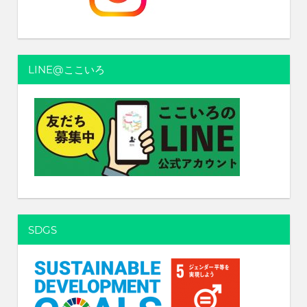
シ
ョ
ン
LINE@ここいろ
SDGS