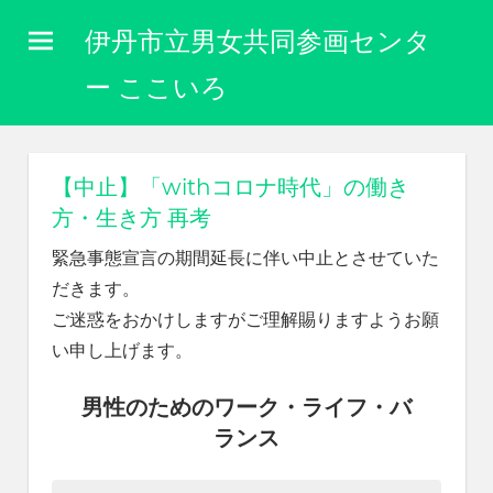
コ
伊丹市立男女共同参画センタ
ン
テ
ー ここいろ
ン
性
ツ
別
に
へ
【中止】「withコロナ時代」の働き
関
ス
方・生き方 再考
わ
キ
り
緊急事態宣言の期間延長に伴い中止とさせていた
な
ッ
だきます。
く
プ
自
ご迷惑をおかけしますがご理解賜りますようお願
分
い申し上げます。
ら
し
男性のためのワーク・ライフ・バ
く
ランス
生
き
ら