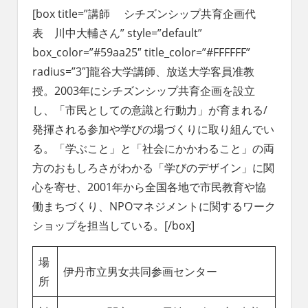
[box title=”講師 シチズンシップ共育企画代
表 川中大輔さん” style=”default”
box_color=”#59aa25″ title_color=”#FFFFFF”
radius=”3″]龍谷大学講師、放送大学客員准教
授。2003年にシチズンシップ共育企画を設立
し、「市民としての意識と行動力」が育まれる/
発揮される参加や学びの場づくりに取り組んでい
る。「学ぶこと」と「社会にかかわること」の両
方のおもしろさがわかる「学びのデザイン」に関
心を寄せ、2001年から全国各地で市民教育や協
働まちづくり、NPOマネジメントに関するワーク
ショップを担当している。[/box]
場
伊丹市立男女共同参画センター
所