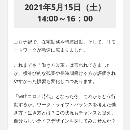
れ
2021年5月15日（土）
る
14:00～16：00
社
会
を、
次
コロナ禍で、在宅勤務や時差出勤、そして、リモ
世
代
ートワークが急速に広まりました。
に
引
これまでも「働き方改革」は言われてきました
き
が、横並び的な残業や長時間働ける方が評価され
継
ぐ
やすかった慣習も変化しつつあります。
豊
か
「withコロナ時代」となった今、これからどう行
な
動するか。ワーク・ライフ・バランスを考えた働
ま
ち
き方・生き方とは？この状況もチャンスと捉え、
へ
自分らしいライフデザインを探してみませんか？