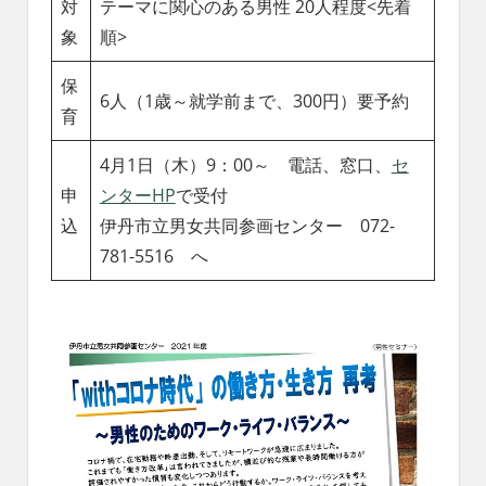
対
テーマに関心のある男性 20人程度<先着
象
順>
保
6人（1歳～就学前まで、300円）要予約
育
4月1日（木）9：00～ 電話、窓口、
セ
申
ンターHP
で受付
込
伊丹市立男女共同参画センター 072-
781-5516 へ