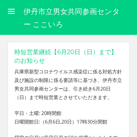
コ
伊丹市立男女共同参画センタ
ン
テ
ー ここいろ
ン
性
ツ
別
に
へ
時短営業継続【6月20日（日）まで】
関
ス
のお知らせ
わ
キ
り
兵庫県新型コロナウイルス感染症に係る対処方針
な
ッ
及び施設の制限に係る要請等に基づき、伊丹市立
く
プ
自
男女共同参画センターは、引き続き6月20日
分
（日）まで時短営業とさせていただきます。
ら
し
平日・土曜: 20時閉館
く
生
日曜開館日:（6月6日,20日）17時30分閉館
き
ら