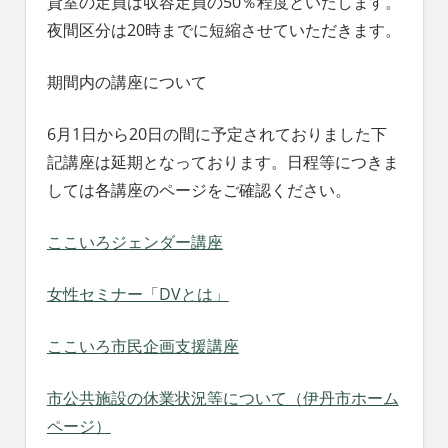
貸室の定員は収容定員の50％程度といたします。
れ
夜間区分は20時までに短縮させていただきます。
る
社
会
期間内の講座について
を、
次
6月1日から20日の間に予定されておりました下
世
記講座は延期となっております。日程等につきま
代
に
しては各講座のページをご確認ください。
引
き
ここいろジェンダー講座
継
ぐ
女性セミナー「DVとは」
豊
か
な
ここいろ市民企画支援講座
ま
ち
市公共施設の休業状況等について（伊丹市ホーム
へ
ページ）