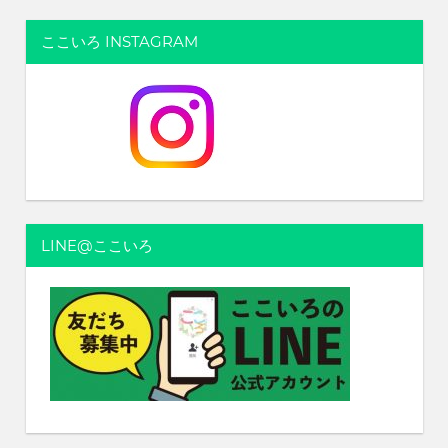
ナ
ここいろ INSTAGRAM
ビ
ゲ
ー
シ
ョ
ン
LINE@ここいろ