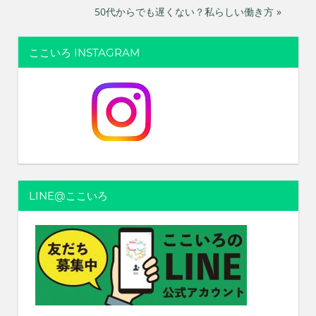
50代からでも遅くない？私らしい働き方 »
稿
ナ
ここいろ INSTAGRAM
ビ
ゲ
ー
シ
ョ
LINE@ここいろ
ン