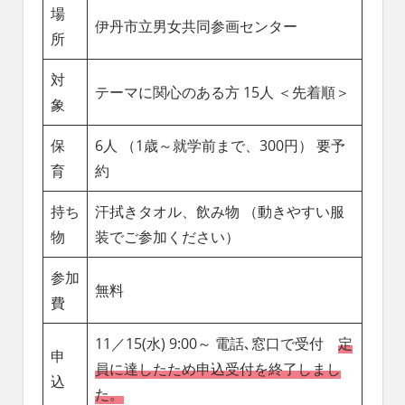
場
伊丹市立男女共同参画センター
所
対
テーマに関心のある方 15人 ＜先着順＞
象
保
6人 （1歳～就学前まで、300円） 要予
育
約
持ち
汗拭きタオル、飲み物 （動きやすい服
物
装でご参加ください）
参加
無料
費
11／15(水) 9:00～ 電話､窓口で受付
定
申
員に達したため申込受付を終了しまし
込
た。