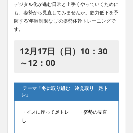
れ
デジタル化が進む日常と上手くやっていくために
る
も、姿勢から見直してみませんか。筋力低下を予
社
防する‘年齢制限なし’の姿勢体幹トレーニングで
会
す。
を、
次
世
12月17日（日）10：30
代
に
～12：00
引
き
継
ぐ
テーマ「冬に取り組む 冷え取り 足ト
豊
レ」
か
な
ま
・イスに座って足トレ ・姿勢の見直
ち
し
へ