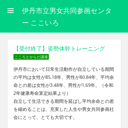
コ
伊丹市立男女共同参画センタ
ン
テ
ー ここいろ
ン
性
ツ
別
に
へ
【受付終了】姿勢体幹トレーニング
関
ス
わ
こころとからだ講座
キ
り
な
伊丹市において日常生活動作が自立している期間
ッ
く
の平均は女性が85.18年、男性が80.84年、平均余
プ
自
命との差は女性が3.48年、男性が1.69年。（令和
分
2年健康寿命算定結果より）
ら
し
自立して生活できる期間を延ばし平均余命との差
く
を縮めることは、充実した人生や男女共同参画社
生
会にとって、とても大切です。
き
ら