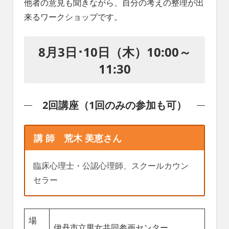
他者の意見も聞きながら、自分の考えの整理が出
れ
来るワークショップです。
る
社
会
8月3日･10日（木）10:00～
を、
次
11:30
世
代
に
2回講座（1回のみの参加も可）
引
き
継
講 師 荒木 美恵さん
ぐ
豊
か
臨床心理士・公認心理師、スクールカウン
な
セラー
ま
ち
へ
場
伊丹市立男女共同参画センター