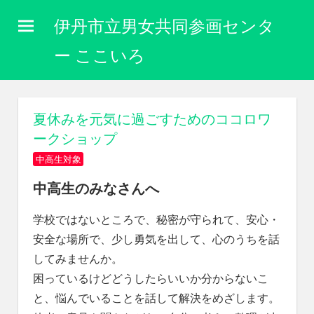
コ
伊丹市立男女共同参画センタ
ン
テ
ー ここいろ
ン
性
ツ
別
に
へ
夏休みを元気に過ごすためのココロワ
関
ス
ークショップ
わ
キ
り
中高生対象
な
ッ
く
中高生のみなさんへ
プ
自
分
学校ではないところで、秘密が守られて、安心・
ら
安全な場所で、少し勇気を出して、心のうちを話
し
してみませんか。
く
生
困っているけどどうしたらいいか分からないこ
き
と、悩んでいることを話して解決をめざします。
ら