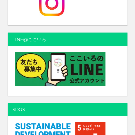
ゲ
ー
シ
ョ
LINE@ここいろ
ン
SDGS