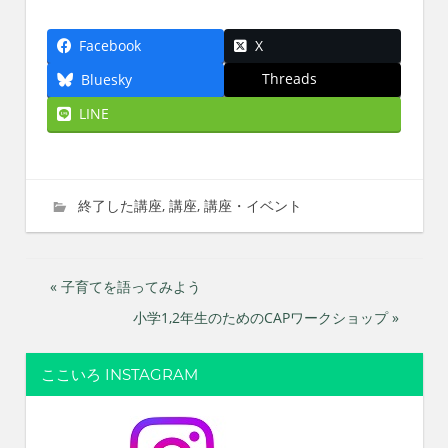
Facebook
X
Threads
Bluesky
LINE
2023年6月7日
imati
終了した講座
,
講座
,
講座・イベント
投
« 子育てを語ってみよう
小学1,2年生のためのCAPワークショップ »
稿
ナ
ここいろ INSTAGRAM
ビ