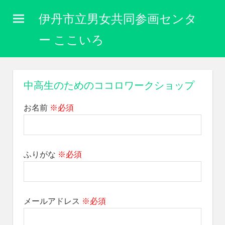
コ
伊丹市立男女共同参画センタ
ン
テ
ー ここいろ
ン
性
ツ
別
に
へ
中高生のためのココロワークショップ
関
ス
わ
お名前
※必須
キ
り
な
ッ
く
プ
自
ふりがな
※必須
分
ら
し
く
生
メールアドレス
※必須
き
ら