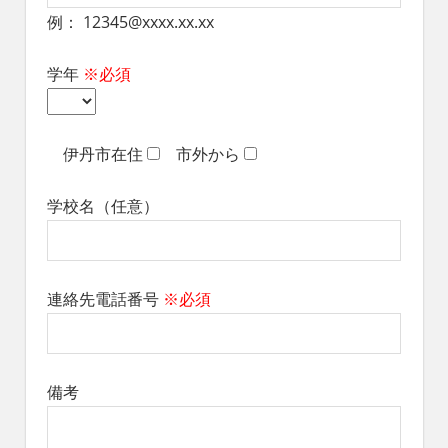
れ
例： 12345@xxxx.xx.xx
る
社
学年
※必須
会
を、
次
世
伊丹市在住
市外から
代
に
学校名（任意）
引
き
継
ぐ
連絡先電話番号
※必須
豊
か
な
ま
ち
備考
へ