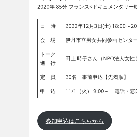
社
2020年 85分 フランス<ドキュメンタリ
会
を、
次
日 時
2022年12月3日(土) 18:00
世
代
会 場
伊丹市立男女共同参画センタ
に
引
トーク
田上 時子さん（NPO法人女
き
進 行
継
ぐ
定 員
20名 事前申込【先着順】
豊
か
申 込
11/1（火） 9:00～ 電話
な
ま
ち
へ
参加申込はこちらから