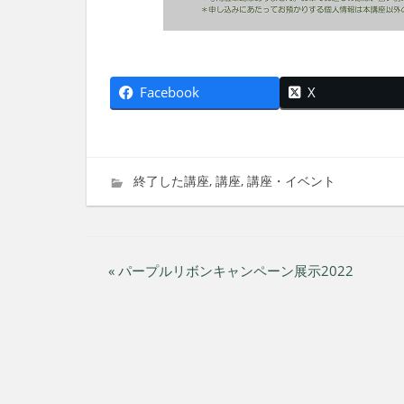
Facebook
X
2022年10月27日
imati
終了した講座
,
講座
,
講座・イベント
投
« パープルリボンキャンペーン展示2022
稿
ナ
ビ