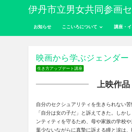
コ
伊丹市立男女共同参画セ
ン
性
テ
別
お知らせ
ここいろについて
講座・イ
ン
に
ツ
関
わ
へ
り
ス
映画から学ぶジェンダー
な
キ
く
生き方アップデート講座
ッ
自
分
プ
上映作品
ら
し
く
自分のセクシュアリティを生きられない苦
生
き
「自分は女の子だ」と訴えてきた。しかし
ら
ンティティを守るため、母や家族の学校や
れ
葉少ないながらに真摯に訴える瞳と涙は、
る