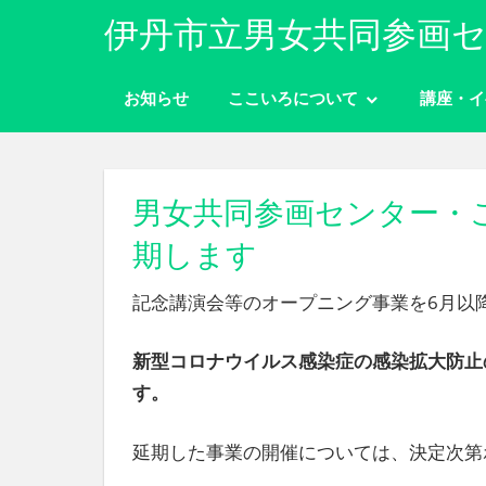
コ
伊丹市立男女共同参画セ
ン
性
テ
別
お知らせ
ここいろについて
講座・イ
ン
に
ツ
関
わ
へ
り
ス
男女共同参画センター・
な
キ
く
期します
ッ
自
分
プ
記念講演会等のオープニング事業を6月以
ら
し
新型コロナウイルス感染症の感染拡大防止
く
生
す。
き
ら
延期した事業の開催については、決定次第
れ
る