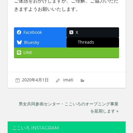
ご迷惑をおかけしますが、ご理解、ご協力いただ
れ
きますようお願いいたします。
る
社
会
を、
Facebook
X
次
Threads
Bluesky
世
代
LINE
に
引
き
継
2020年4月1日
imati
ぐ
豊
か
な
投
男女共同参画センター・ここいろのオープニング事業
ま
を延期します »
稿
ち
へ
ナ
ここいろ INSTAGRAM