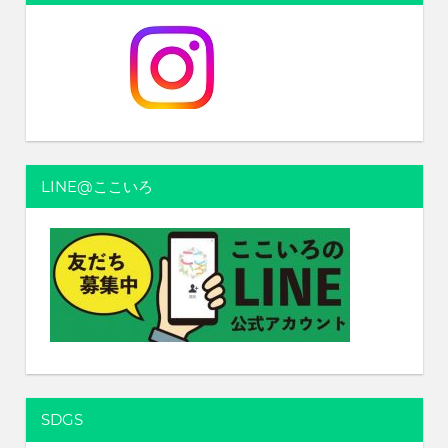
ビ
ゲ
ー
シ
ョ
LINE@ここいろ
ン
SDGS