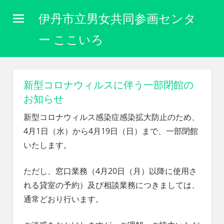
コ
伊丹市立男女共同参画センタ
ン
テ
ー ここいろ
ン
性
ツ
別
に
へ
新型コロナウィルスに伴う一部閉館の
関
ス
お知らせ
わ
キ
り
新型コロナウィルス感染症感染拡大防止のため、
な
ッ
4月1日（水）から4月19日（日）まで、一部閉館
く
プ
自
いたします。
分
ら
ただし、窓口業務（4月20日（月）以降に使用さ
し
れる貸室の予約）及び相談業務につきましては、
く
生
通常どおり行います。
き
ら