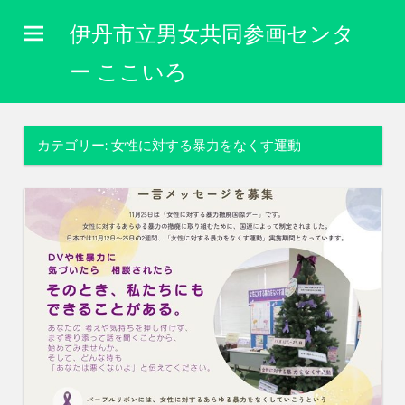
コ
伊丹市立男女共同参画センタ
ン
テ
ー ここいろ
ン
性
ツ
別
に
へ
カテゴリー:
女性に対する暴力をなくす運動
関
ス
わ
キ
り
な
ッ
く
プ
自
分
ら
し
く
生
き
ら