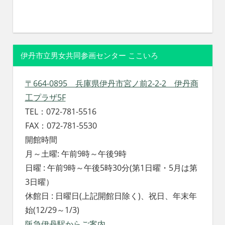
伊丹市立男女共同参画センター ここいろ
〒664-0895 兵庫県伊丹市宮ノ前2-2-2 伊丹商
工プラザ5F
TEL：072-781-5516
FAX：072-781-5530
開館時間
月～土曜: 午前9時～午後9時
日曜 : 午前9時～午後5時30分(第1日曜・5月は第
3日曜）
休館日 : 日曜日(上記開館日除く)、祝日、年末年
始(12/29～1/3)
阪急伊丹駅からご案内