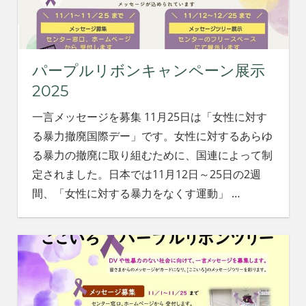
れ
る
社
会
パープルリボンキャンペーン展示
を、
次
2025
世
代
一言メッセージを募集 11月25日は「女性に対す
に
る暴力撤廃国際デー」です。女性に対するあらゆ
引
る暴力の撤廃に取り組むために、国連によって制
き
定されました。日本では11月12日～25日の2週
継
ぐ
間、「女性に対する暴力をなくす運動」
…
豊
か
な
ま
ち
へ