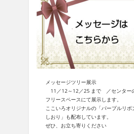
社
会
を、
次
世
代
に
引
き
継
ぐ
豊
メッセージツリー展示
か
11／12～12／25 まで ／センター
な
ま
フリースペースにて展示します。
ち
ここいろオリジナルの「パープルリボ
へ
しおり」も配布しています。
ぜひ、お立ち寄りください