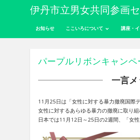
コ
伊丹市立男女共同参画セ
ン
性
テ
別
お知らせ
ここいろについて
講座・イ
ン
に
ツ
関
わ
へ
り
ス
パープルリボンキャンペー
な
キ
く
ッ
自
一言メ
分
プ
ら
し
11月25日は「女性に対する暴力撤廃国際
く
女性に対するあらゆる暴力の撤廃に取り組
生
き
日本では11月12日～25日の2週間、「
ら
れ
る