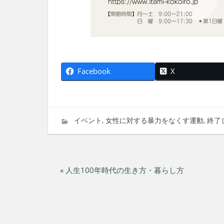
Facebook
X
2025年9月1日
imati
イベント
,
女性に対する暴力をなくす運動
,
終了
投
« 人生100年時代の生き方・暮らし方
稿
ナ