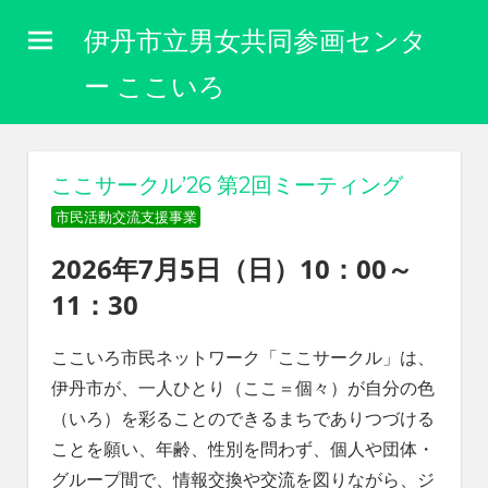
コ
伊丹市立男女共同参画センタ
ン
テ
ー ここいろ
ン
性
ツ
別
に
へ
ここサークル’26 第2回ミーティング
関
ス
わ
市民活動交流支援事業
キ
り
2026年7月5日（日）10：00～
な
ッ
く
プ
11：30
自
分
ここいろ市民ネットワーク「ここサークル」は、
ら
し
伊丹市が、一人ひとり（ここ＝個々）が自分の色
く
（いろ）を彩ることのできるまちでありつづける
生
ことを願い、年齢、性別を問わず、個人や団体・
き
ら
グループ間で、情報交換や交流を図りながら、ジ