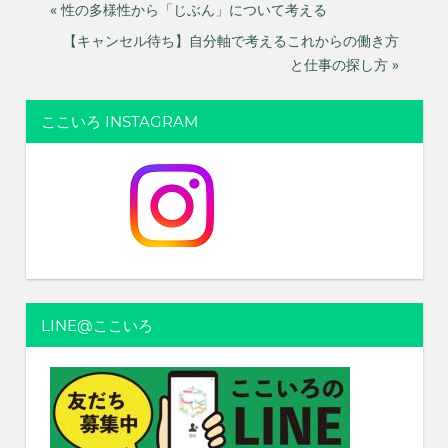
投
« 性の多様性から「じぶん」について考える
【キャンセル待ち】自分軸で考えるこれからの働き方
稿
と仕事の探し方 »
ナ
ここいろ INSTAGRAM
ビ
ゲ
ー
シ
ョ
ン
LINE@ここいろ