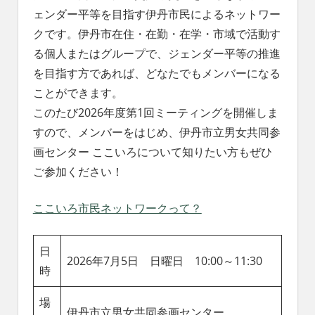
れ
ェンダー平等を目指す伊丹市民によるネットワー
る
クです。伊丹市在住・在勤・在学・市域で活動す
社
る個人またはグループで、ジェンダー平等の推進
会
を、
を目指す方であれば、どなたでもメンバーになる
次
ことができます。
世
このたび2026年度第1回ミーティングを開催しま
代
すので、メンバーをはじめ、伊丹市立男女共同参
に
引
画センター ここいろについて知りたい方もぜひ
き
ご参加ください！
継
ぐ
ここいろ市民ネットワークって？
豊
か
な
日
ま
2026年7月5日 日曜日 10:00～11:30
時
ち
へ
場
伊丹市立男女共同参画センター