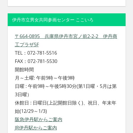
伊丹市立男女共同参画センター ここいろ
〒664-0895 兵庫県伊丹市宮ノ前2-2-2 伊丹商
工プラザ5F
TEL：072-781-5516
FAX：072-781-5530
開館時間
月～土曜: 午前9時～午後9時
日曜 : 午前9時～午後5時30分(第1日曜・5月は第
3日曜）
休館日 : 日曜日(上記開館日除く)、祝日、年末年
始(12/29～1/3)
阪急伊丹駅からご案内
JR伊丹駅からご案内