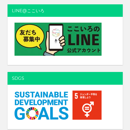
ョ
LINE@ここいろ
ン
SDGS