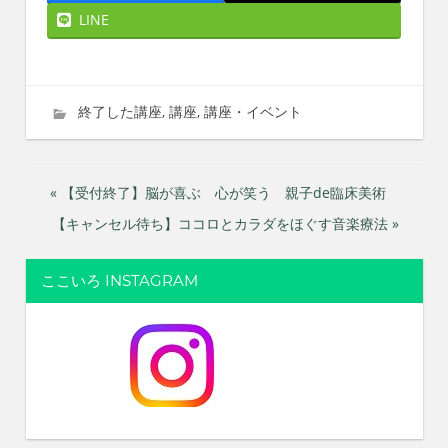
LINE
2026年5月20日
imati
終了した講座
,
講座
,
講座・イベント
投
« 【受付終了】脳が喜ぶ 心が笑う 親子de臨床美術
【キャンセル待ち】ココロとカラダをほぐす音楽療法 »
稿
ナ
ここいろ INSTAGRAM
ビ
ゲ
ー
シ