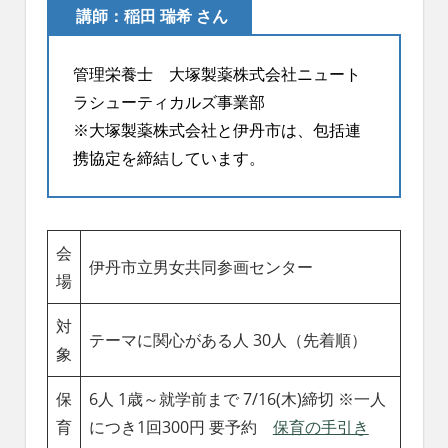
講師：稲田 瑞希 さん
管理栄養士 大塚製薬株式会社ニュート
ラシューティカルズ事業部
※大塚製薬株式会社と伊丹市は、包括連
携協定を締結しています。
会
伊丹市立男女共同参画センター
場
対
テーマに関心がある人 30人（先着順）
象
保
6人 1歳～就学前まで 7/16(木)締切 ※一人
育
につき1回300円 要予約
保育の手引き