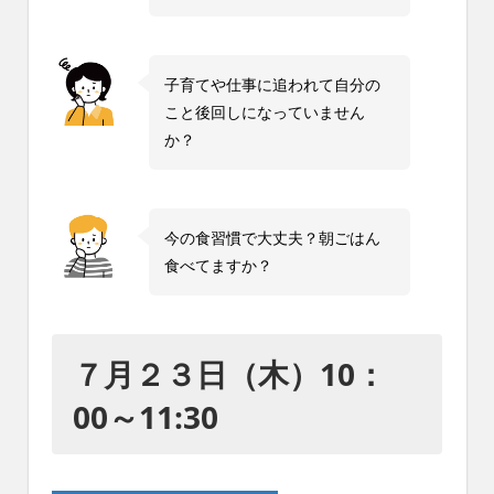
れ
る
社
子育てや仕事に追われて自分の
会
を、
こと後回しになっていません
次
か？
世
代
に
引
今の食習慣で大丈夫？朝ごはん
き
食べてますか？
継
ぐ
豊
か
７月２３日（木）10：
な
ま
00～11:30
ち
へ