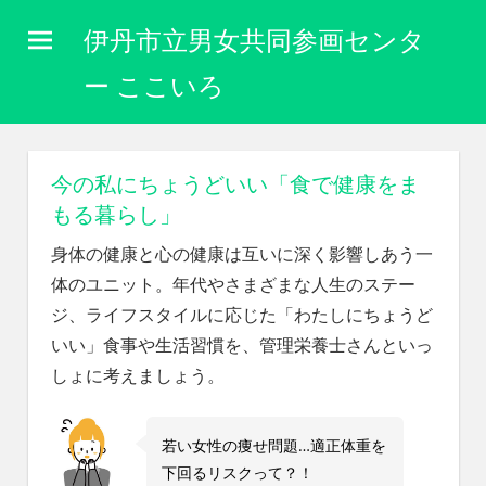
コ
伊丹市立男女共同参画センタ
ン
テ
ー ここいろ
ン
性
ツ
別
に
へ
今の私にちょうどいい「食で健康をま
関
ス
もる暮らし」
わ
キ
り
身体の健康と心の健康は互いに深く影響しあう一
な
ッ
体のユニット。年代やさまざまな人生のステー
く
プ
自
ジ、ライフスタイルに応じた「わたしにちょうど
分
いい」食事や生活習慣を、管理栄養士さんといっ
ら
しょに考えましょう。
し
く
生
若い女性の痩せ問題…適正体重を
き
下回るリスクって？！
ら