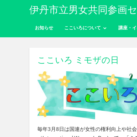
コ
伊丹市立男女共同参画セ
ン
性
テ
別
お知らせ
ここいろについて
講座・イ
ン
に
ツ
関
わ
へ
り
ス
ここいろ ミモザの日
な
キ
く
ッ
自
分
プ
ら
し
く
生
き
ら
毎年3月8日は国連が女性の権利向上や社
れ
る