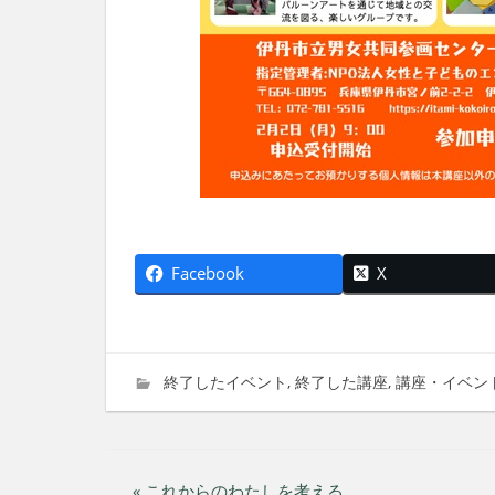
Facebook
X
2026年1月5日
imati
終了したイベント
,
終了した講座
,
講座・イベン
« これからのわたしを考える