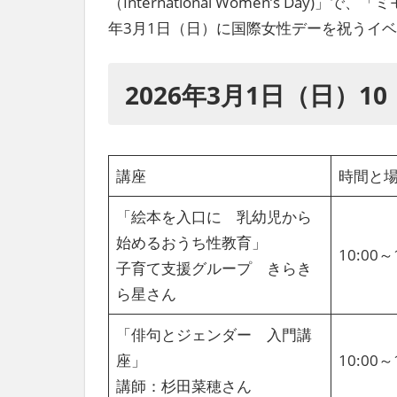
（International Women’s Da
社
年3月1日（日）に国際女性デーを祝うイ
会
を、
次
2026年3月1日（日）10
世
代
に
引
き
講座
時間と
継
ぐ
「絵本を入口に 乳幼児から
豊
始めるおうち性教育」
か
10:00
子育て支援グループ きらき
な
ま
ら星さん
ち
へ
「俳句とジェンダー 入門講
座」
10:00～
講師：杉田菜穂さん