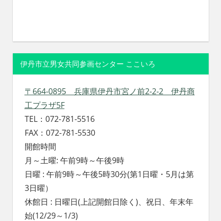
伊丹市立男女共同参画センター ここいろ
〒664-0895 兵庫県伊丹市宮ノ前2-2-2 伊丹商
工プラザ5F
TEL：072-781-5516
FAX：072-781-5530
開館時間
月～土曜: 午前9時～午後9時
日曜 : 午前9時～午後5時30分(第1日曜・5月は第
3日曜）
休館日 : 日曜日(上記開館日除く)、祝日、年末年
始(12/29～1/3)