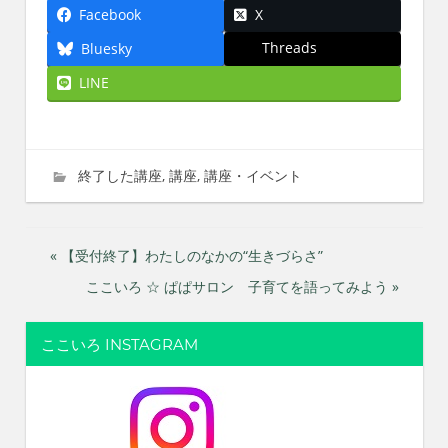
Facebook
X
Threads
Bluesky
LINE
2024年1月23日
imati
終了した講座
,
講座
,
講座・イベント
投
« 【受付終了】わたしのなかの“生きづらさ”
ここいろ ☆ ぱぱサロン 子育てを語ってみよう »
稿
ナ
ここいろ INSTAGRAM
ビ
ゲ