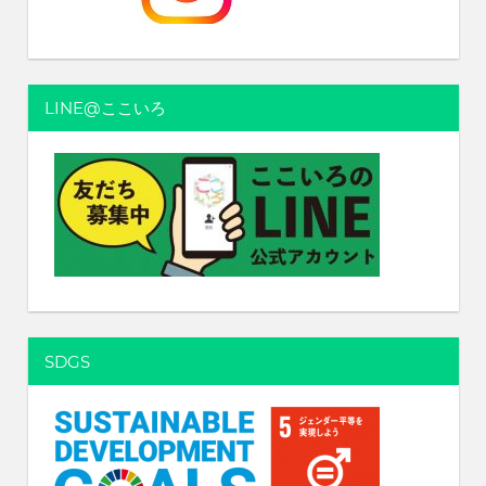
ー
シ
ョ
LINE@ここいろ
ン
SDGS