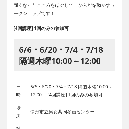
れ
固くなったこころをほぐして、からだを動かすワ
る
ークショップです！
社
会
[4回講座] 1回のみの参加可
を、
次
世
6/6 ･ 6/20 ･ 7/4 ･ 7/18
代
に
隔週木曜10:00～12:00
引
き
継
ぐ
豊
日
6/6 ･ 6/20 ･ 7/4 ･ 7/18 隔週木曜10:00～
か
時
12:00 [4回講座] 1回のみの参加可
な
ま
場
ち
伊丹市立男女共同参画センター
所
へ
対