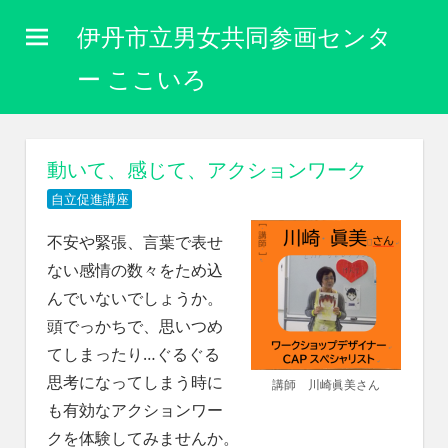
コ
伊丹市立男女共同参画センタ
ン
テ
ー ここいろ
ン
性
ツ
別
に
へ
動いて、感じて、アクションワーク
関
ス
わ
自立促進講座
キ
り
な
不安や緊張、言葉で表せ
ッ
く
ない感情の数々をため込
プ
自
んでいないでしょうか。
分
頭でっかちで、思いつめ
ら
し
てしまったり…ぐるぐる
く
思考になってしまう時に
講師 川崎眞美さん
生
も有効なアクションワー
き
クを体験してみませんか。
ら