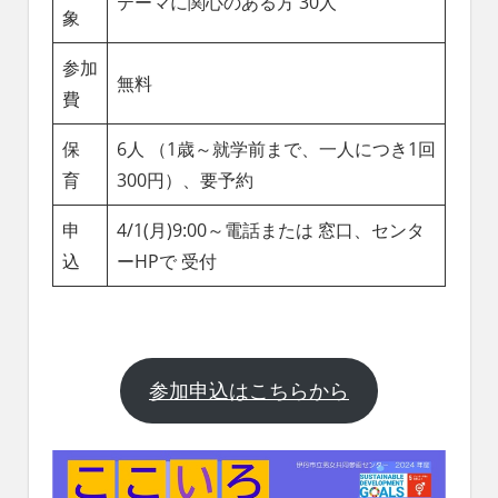
テーマに関心のある方 30人
象
参加
無料
費
保
6人 （1歳～就学前まで、一人につき1回
育
300円）、要予約
申
4/1(月)9:00～電話または 窓口、センタ
込
ーHPで 受付
参加申込はこちらから