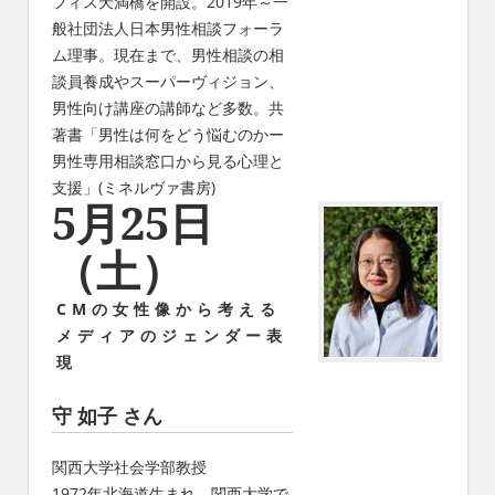
フィス天満橋を開設。2019年～一
般社団法人日本男性相談フォーラ
ム理事。現在まで、男性相談の相
談員養成やスーパーヴィジョン、
男性向け講座の講師など多数。共
著書「男性は何をどう悩むのかー
男性専用相談窓口から見る心理と
支援」(ミネルヴァ書房)
5月25日
（土）
CMの女性像から考える
メディアのジェンダー表
現
守 如子 さん
関西大学社会学部教授
1972年北海道生まれ。関西大学で