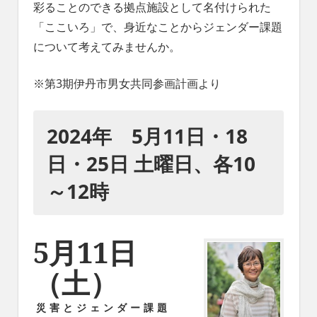
彩ることのできる拠点施設として名付けられた
れ
る
「ここいろ」で、身近なことからジェンダー課題
社
について考えてみませんか。
会
を、
※第3期伊丹市男女共同参画計画より
次
世
代
2024年 5月11日・18
に
引
日・25日 土曜日、各10
き
継
～12時
ぐ
豊
か
5月11日
な
ま
（土）
ち
へ
災害とジェンダー課題