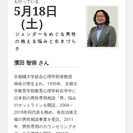
も行っている
5月18日
（土）
ジェンダーをめぐる男性
の抱える悩みと生きづら
さ
濱田 智崇
さん
京都橘大学総合心理学部准教授
神奈川県生まれ。1995年、京都大
学教育学部教育心理学科在学中に
日本初の男性専用相談『男』悩み
のホットラインを開設。2004～
2018年同代表を務め、各自治体主
催の男性相談事業を受託。2011
年、男性専用のカウンセリングオ