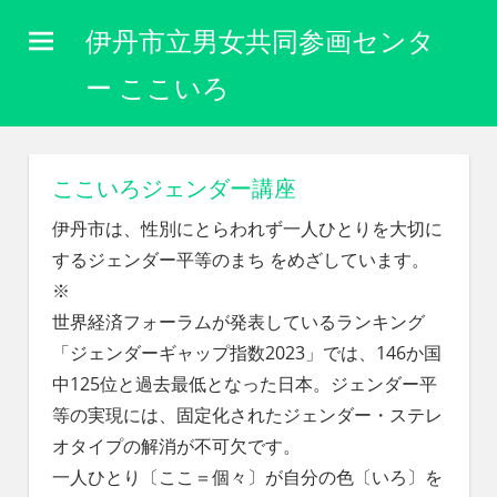
コ
伊丹市立男女共同参画センタ
ン
テ
ー ここいろ
ン
性
ツ
別
に
へ
ここいろジェンダー講座
関
ス
わ
伊丹市は、性別にとらわれず一人ひとりを大切に
キ
り
するジェンダー平等のまち をめざしています。
な
ッ
※
く
プ
自
世界経済フォーラムが発表しているランキング
分
「ジェンダーギャップ指数2023」では、146か国
ら
中125位と過去最低となった日本。ジェンダー平
し
く
等の実現には、固定化されたジェンダー・ステレ
生
オタイプの解消が不可欠です。
き
一人ひとり〔ここ＝個々〕が自分の色〔いろ〕を
ら