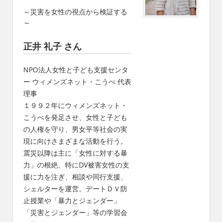
～災害を女性の視点から検証する
～
正井 礼子 さん
NPO法人女性と子ども支援センタ
ー ウィメンズネット・こうべ 代表
理事
１９９２年にウィメンズネット・
こうべを発足させ、女性と子ども
の人権を守り、男女平等社会の実
現に向けさまざまな活動を行う。
震災以降は主に「女性に対する暴
力」の根絶、特にDV被害女性の支
援に力を注ぎ、相談や同行支援、
シェルターを運営。デートＤＶ防
止授業や「暴力とジェンダー」
「災害とジェンダー」等の学習会