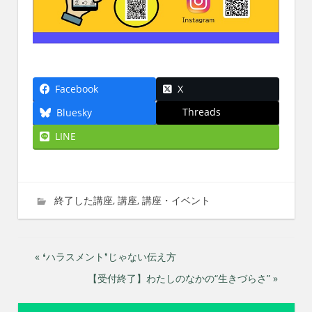
Facebook
X
Threads
Bluesky
LINE
2024年1月2日
imati
終了した講座
,
講座
,
講座・イベント
投
« ❛ハラスメント❜じゃない伝え方
【受付終了】わたしのなかの“生きづらさ” »
稿