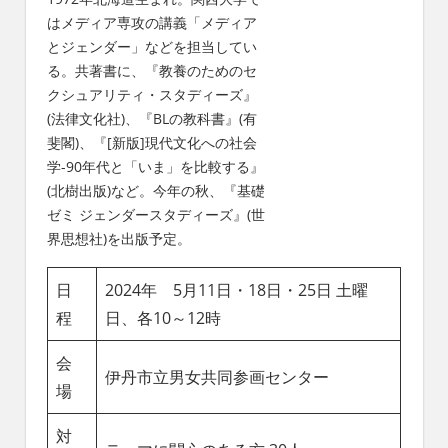
はメディア専攻の講義「メディア
とジェンダー」などを担当してい
る。共著書に、『教養のためのセ
クシュアリティ・スタディーズ』
(法律文化社)、『BLの教科書』(有
斐閣)、『[新版]現代文化への社会
学-90年代と「いま」を比較する』
(北樹出版)など。今年の秋、『基礎
ゼミ ジェンダースタディーズ』(世
界思想社)を出版予定。
日
2024年 5月11日・18日・25日 土曜
程
日、各10～12時
会
伊丹市立男女共同参画センター
場
対