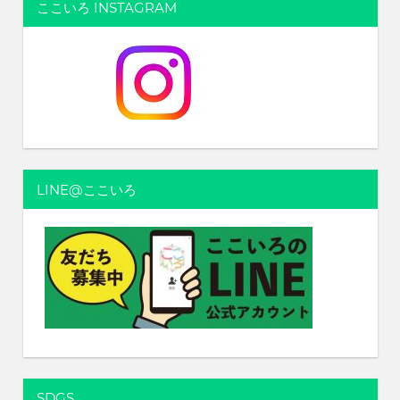
ナ
ここいろ INSTAGRAM
ビ
ゲ
ー
シ
ョ
LINE@ここいろ
ン
SDGS