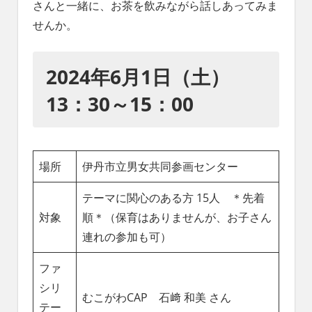
さんと一緒に、お茶を飲みながら話しあってみま
れ
る
せんか。
社
会
2024年6月1日（土）
を、
次
13：30～15：00
世
代
に
引
き
場所
伊丹市立男女共同参画センター
継
ぐ
テーマに関心のある方 15人 ＊先着
豊
対象
順＊（保育はありませんが、お子さん
か
連れの参加も可）
な
ま
ファ
ち
へ
シリ
むこがわCAP 石﨑 和美 さん
テー