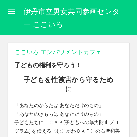
コ
伊丹市立男女共同参画センタ
ン
テ
ー ここいろ
ン
性
ツ
別
に
へ
ここいろ エンパワメントカフェ
関
ス
わ
子どもの権利を守ろう！
キ
り
な
ッ
子どもを性被害から守るため
く
プ
に
自
分
ら
「あなたのからだは あなただけのもの」
し
「あなたのきもちは あなただけのもの」
く
生
子どもたちに、ＣＡＰ[子どもへの暴力防止プロ
き
グラム] を伝える〈むこがわＣＡＰ〉の石﨑和美
ら