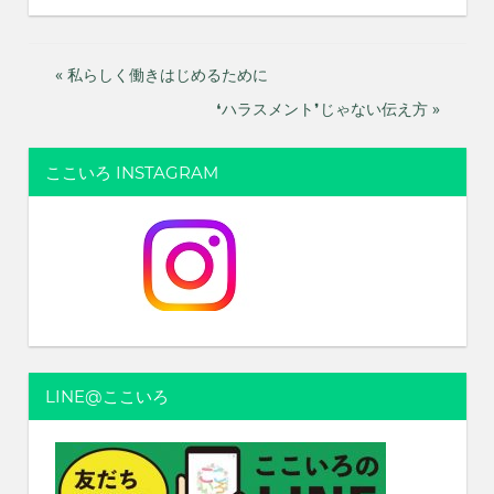
投
« 私らしく働きはじめるために
❛ハラスメント❜じゃない伝え方 »
稿
ナ
ここいろ INSTAGRAM
ビ
ゲ
ー
シ
ョ
LINE@ここいろ
ン