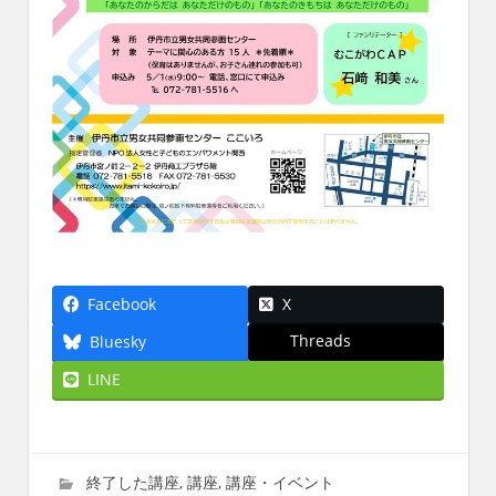
Facebook
X
Threads
Bluesky
LINE
2024年1月1日
imati
終了した講座
,
講座
,
講座・イベント