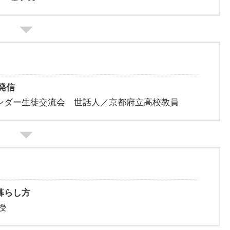
発信
ダー生徒交流会 世話人／京都府立高校教員
暮らし方
授