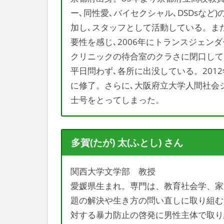
ー､同性愛､バイセクシャル､DSDsなど
加し､スタッフとして活動している。ま
要性を感じ､2006年にトランスジェン
クリニックの待合室のクラさに閉口して
平日問わず､各所に出没している。201
に修了。さらに､大阪府立大学人間社会シ
士号をとってしまった。
多賀(たが) 太(ふとし) さん
関西大学文学部 教授
愛媛県生まれ。専門は、教育社会学、家
題の解決や生き方の問い直しに取り組む
対する暴力防止の啓発に男性主体で取り