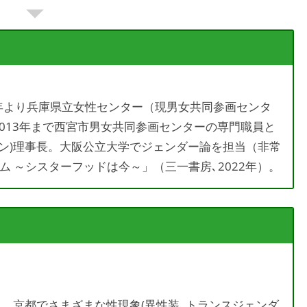
4年より兵庫県立女性センター（現男女共同参画センタ
2013年まで西宮市男女共同参画センターの専門職員と
シーン)理事長。大阪公立大学でジェンダー論を担当（非常
 ～シスターフッドは今～」（三一書房､2022年）。
員。京都でさまざまな性現象(異性装､トランスジェンダ