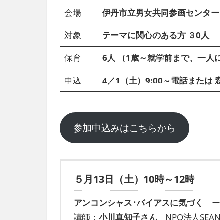
社
会場
伊丹市立男女共同参画センター
会
を、
対象
テーマに関心のある方 ３0人
次
世
保育
6人 （1歳～就学前まで、一人
代
に
申込
4／1（土）9:00～電話または
引
き
継
ぐ
参加申込みはこちらから
豊
か
な
ま
ち
５月13日（土）10時～12時
へ
アンコンシャス･バイアスに気づく
ー
講師：
小川真知子さん
NPO法人SEA