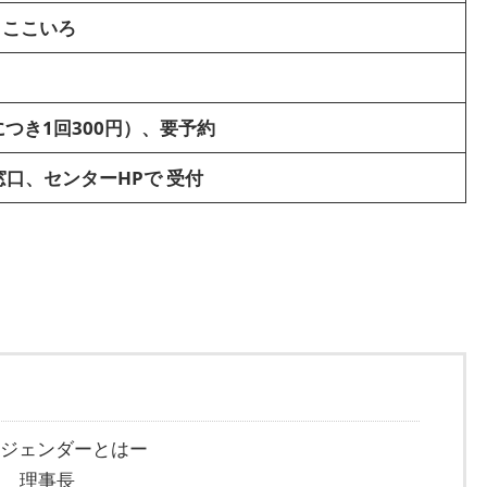
 ここいろ
につき1回300円）、要予約
 窓口、センターHPで 受付
ジェンダーとはー
N 理事長