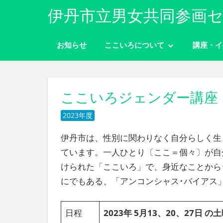
コ
伊丹市立男女共同参画セ
ン
性
テ
別
お知らせ
ここいろについて
講座・イ
ン
に
ツ
関
わ
へ
り
ス
ここいろジェンダー講座
な
キ
く
2023年度
ッ
自
分
プ
伊丹市は、性別に関わりなく自分らしく生
ら
ています。一人ひとり〔ここ＝個々〕が自
し
く
けられた「ここいろ」で、身近なことから
生
にでもある、「アンコンシャス･バイアス」
き
ら
れ
日程
2023年 5月13、20、27日 
る