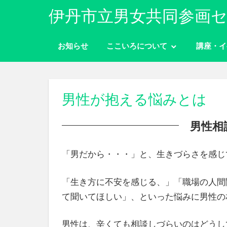
コ
伊丹市立男女共同参画セ
ン
性
テ
別
お知らせ
ここいろについて
講座・イ
ン
に
ツ
関
わ
へ
り
ス
男性が抱える悩みとは
な
キ
く
男性相
ッ
自
分
プ
ら
「男だから・・・」と、生きづらさを感じ
し
く
生
「生き方に不安を感じる、」「職場の人間
き
て聞いてほしい」、といった悩みに男性の相
ら
れ
男性は、辛くても相談しづらいのはどうし
る