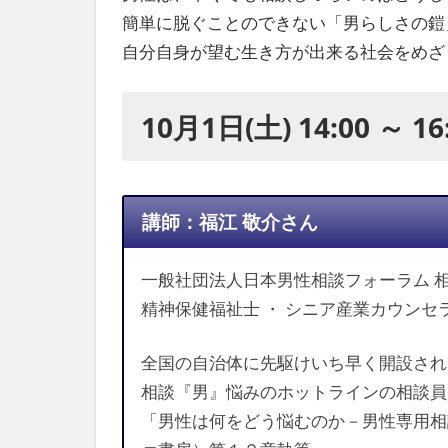
社
簡単に脱ぐことのできない「男らしさの鎧
会
自分自身が望む生き方が出来る社会をめざ
を、
次
世
10月1日(土) 14:00 ～ 16
代
に
引
き
継
講師：福江 敬介さん
ぐ
豊
一般社団法人日本男性相談フォーラム 
か
な
精神保健福祉士 ・ シニア産業カウンセ
ま
ち
全国の自治体に先駆けいち早く開設され
へ
相談『男』悩みのホットラインの相談員
「男性は何をどう悩むのか－男性専用相