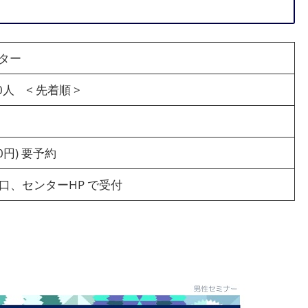
ター
人 < 先着順 >
0円) 要予約
、窓口、センターHP で受付