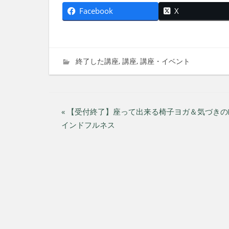
Facebook
X
2022年8月13日
imati
終了した講座
,
講座
,
講座・イベント
投
« 【受付終了】座って出来る椅子ヨガ＆気づき
インドフルネス
稿
ナ
ビ
ゲ
ー