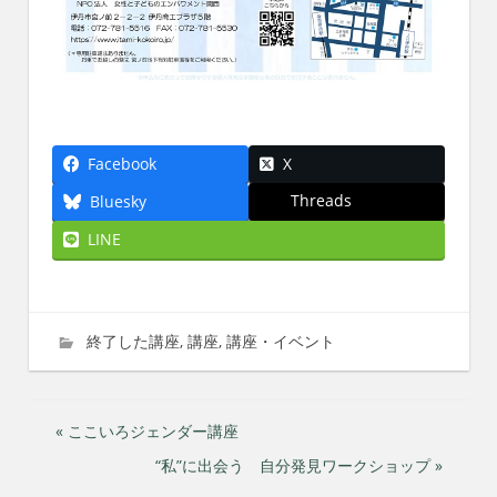
Facebook
X
Threads
Bluesky
LINE
2022年5月13日
imati
終了した講座
,
講座
,
講座・イベント
投
« ここいろジェンダー講座
“私”に出会う 自分発見ワークショップ »
稿