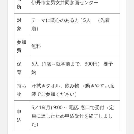
伊丹市立男女共同参画センター
所
対
テーマに関心のある方 15人 （先着
象
順）
参加
無料
費
保
6人（1歳～就学前まで、300円） 要予
育
約
持ち
汗拭きタオル、飲み物 （動きやすい服
物
装でご参加ください）
5／16(月) 9:00～ 電話､窓口で受付（定
申
員に達したため申込受付を終了しまし
込
た）