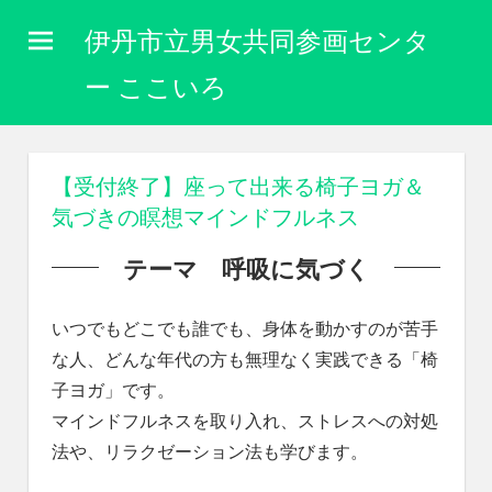
コ
伊丹市立男女共同参画センタ
ン
テ
ー ここいろ
ン
性
ツ
別
に
へ
【受付終了】座って出来る椅子ヨガ＆
関
ス
気づきの瞑想マインドフルネス
わ
キ
り
テーマ 呼吸に気づく
な
ッ
く
プ
自
いつでもどこでも誰でも、身体を動かすのが苦手
分
な人、どんな年代の方も無理なく実践できる「椅
ら
し
子ヨガ」です。
く
マインドフルネスを取り入れ、ストレスへの対処
生
法や、リラクゼーション法も学びます。
き
ら