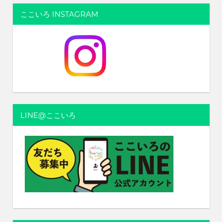
ナ
ここいろ INSTAGRAM
ビ
ゲ
ー
シ
ョ
LINE@ここいろ
ン