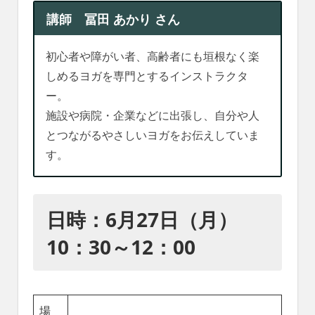
れ
講師 冨田 あかり さん
る
社
会
初心者や障がい者、高齢者にも垣根なく楽
を、
しめるヨガを専門とするインストラクタ
次
ー。
世
施設や病院・企業などに出張し、自分や人
代
に
とつながるやさしいヨガをお伝えしていま
引
す。
き
継
ぐ
豊
日時：6月27日（月）
か
10：30～12：00
な
ま
ち
へ
場