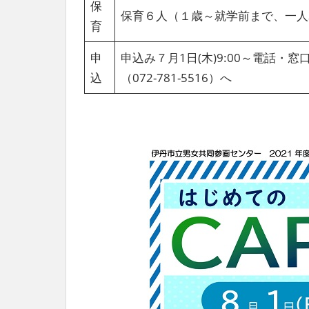
保
保育６人（１歳～就学前まで、一人
育
申
申込み７月1日(木)9:00～電話
込
（072-781-5516）へ