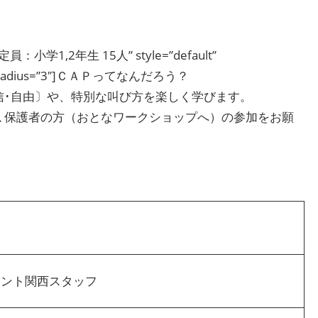
員：小学1,2年生 15人” style=”default”
fffff” radius=”3″]ＣＡＰってなんだろう？
信･自由〕や、特別な叫び方を楽しく学びます。
､保護者の方（おとなワークショップへ）の参加をお願
メント関西スタッフ