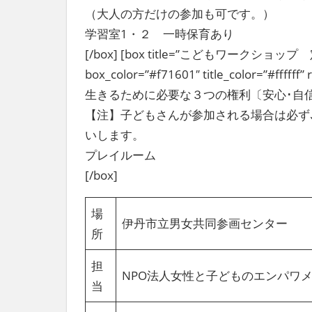
社
（大人の方だけの参加も可です。）
会
学習室1・２ 一時保育あり
を、
[/box] [box title=”こどもワークショップ 定
次
世
box_color=”#f71601″ title_color=”#f
代
生きるために必要な３つの権利〔安心･自
に
【注】子どもさんが参加される場合は必ず
引
き
いします。
継
プレイルーム
ぐ
[/box]
豊
か
な
場
伊丹市立男女共同参画センター
ま
所
ち
へ
担
NPO法人女性と子どものエンパワ
当