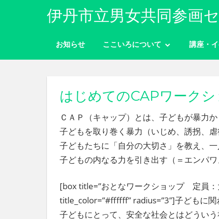
コ
伊丹市立男女共同参画セ
ン
性
テ
別
お知らせ
ここいろについて
講座・イ
ン
に
ツ
関
わ
へ
り
ス
はじめてのCAPワークシ
な
キ
く
ＣＡＰ（キャップ）とは、子どもが暴力か
ッ
自
分
子どもを取り巻く暴力（いじめ、誘拐、虐
プ
ら
子どもたちに「自分の大切さ」を教え、一
し
子どもの内なる力を引き出す（＝エンパワ
く
生
き
[box title=”おとなワークショップ 定員：大人20人”
ら
title_color=”#ffffff” radius=”3
れ
子どもにとって、安全な社会とはどういう
る