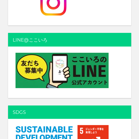
ゲ
ー
シ
ョ
LINE@ここいろ
ン
SDGS