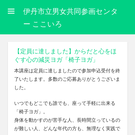
コ
伊丹市立男女共同参画センタ
ン
テ
ー ここいろ
ン
性
ツ
別
に
へ
【定員に達しました】からだと心をほ
関
ス
ぐす心の減災ヨガ「椅子ヨガ」
わ
キ
り
本講座は定員に達しましたので参加申込受付を終
な
ッ
了いたします。多数のご応募ありがとうございま
く
プ
自
した。
分
ら
いつでもどこでも誰でも、座って手軽に出来る
し
「椅子ヨガ」。
く
生
身体を動かすのが苦手な人、長時間立っているの
き
が難しい人、どんな年代の方も、無理なく実践で
ら