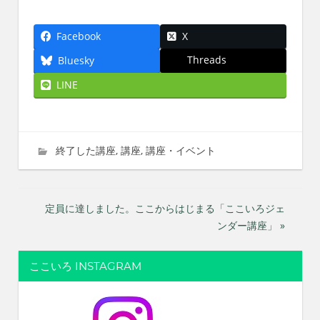
Facebook
X
Threads
Bluesky
LINE
2020年5月1日
imati
終了した講座
,
講座
,
講座・イベント
投
定員に達しました。ここからはじまる「ここいろジェ
ンダー講座」 »
稿
ナ
ここいろ INSTAGRAM
ビ