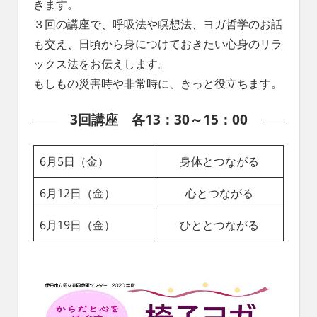
きます。
れ
３回の講座で、呼吸法や瞑想法、ヨガ哲学のお話
る
社
も交え、日頃から身につけておきたい心身のリラ
会
ックス法をお伝えします。
を、
もしもの災害時や非常時に、きっと役立ちます。
次
世
3回講座 各13：30～15：00
代
に
引
6月5日（金）
身体とつながる
き
継
6月12日（金）
心とつながる
ぐ
豊
6月19日（金）
ひととつながる
か
な
ま
ち
へ