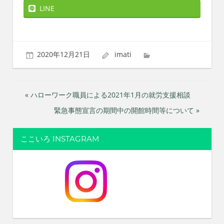
れ
LINE
る
社
会
を、
2020年12月21日
imati
次
世
代
投
に
« ハローワーク職員による2021年1月の就労支援相談
引
緊急事態宣言の期間中の開館時間等について »
稿
き
継
ナ
ぐ
ここいろ INSTAGRAM
豊
ビ
か
な
ゲ
ま
ー
ち
へ
シ