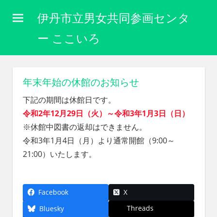
コ
伊丹市立男女共同参画センタ
ン
テ
ー ここいろ
ン
性
ツ
別
に
へ
年末年始の休館のお知らせ
関
ス
わ
下記の期間は休館日です。
キ
り
令和2年12月29日（火）～令和3年1月3日（日）
な
ッ
※休館中図書の返却はできません。
く
プ
自
令和3年1月4日（月）より通常開館（9:00～
分
21:00）いたします。
ら
し
く
生
Facebook
X
き
Threads
Bluesky
ら