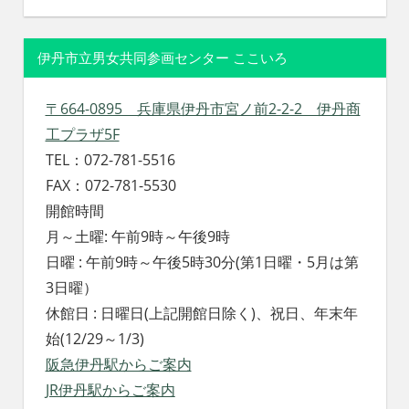
伊丹市立男女共同参画センター ここいろ
〒664-0895 兵庫県伊丹市宮ノ前2-2-2 伊丹商
工プラザ5F
TEL：072-781-5516
FAX：072-781-5530
開館時間
月～土曜: 午前9時～午後9時
日曜 : 午前9時～午後5時30分(第1日曜・5月は第
3日曜）
休館日 : 日曜日(上記開館日除く)、祝日、年末年
始(12/29～1/3)
阪急伊丹駅からご案内
JR伊丹駅からご案内