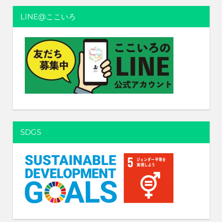
ョ
LINE@ここいろ
ン
SDGS