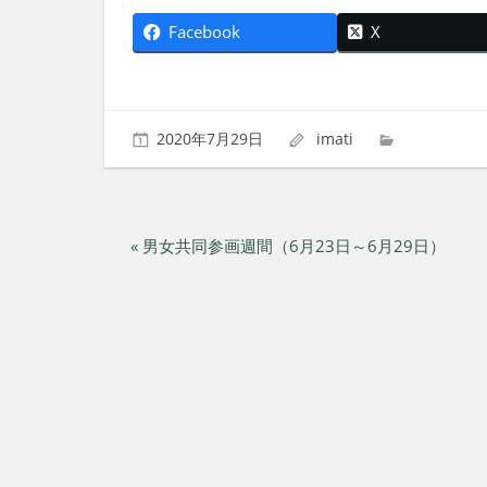
社
Facebook
X
会
を、
次
世
代
2020年7月29日
imati
に
引
き
継
投
« 男女共同参画週間（6月23日～6月29日）
ぐ
豊
稿
か
ナ
な
ま
ビ
ち
へ
ゲ
ー