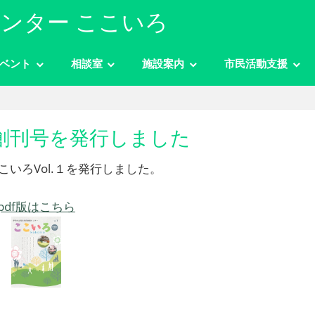
ンター ここいろ
ベント
相談室
施設案内
市民活動支援
創刊号を発行しました
いろVol.１を発行しました。
pdf版はこちら