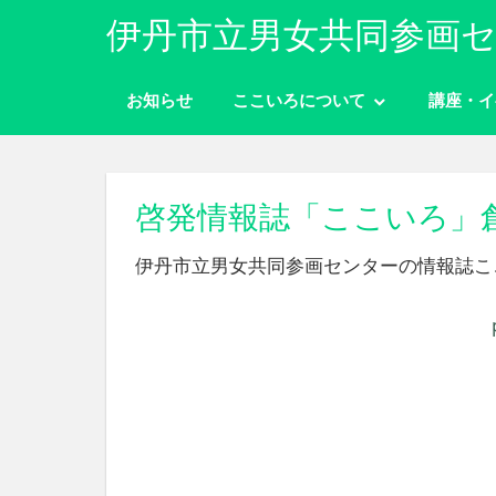
コ
伊丹市立男女共同参画セ
ン
性
テ
別
お知らせ
ここいろについて
講座・イ
ン
に
ツ
関
わ
へ
り
ス
啓発情報誌「ここいろ」
な
キ
く
伊丹市立男女共同参画センターの情報誌ここ
ッ
自
分
プ
ら
し
く
生
き
ら
れ
る