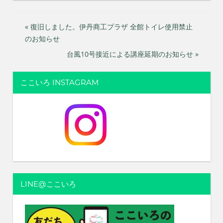
投
« 復旧しました。伊丹商工プラザ 全館トイレ使用禁止
のお知らせ
稿
台風10号接近による講座延期のお知らせ »
ナ
ここいろ INSTAGRAM
ビ
ゲ
ー
シ
ョ
ン
LINE@ここいろ