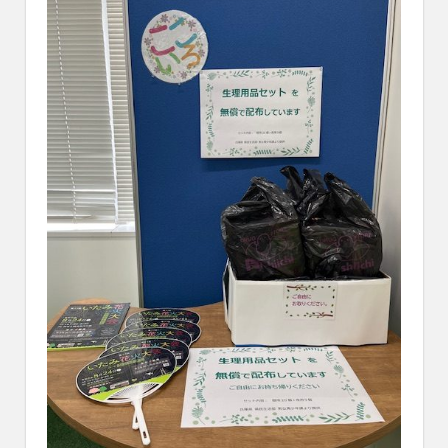
れ
る
社
会
を、
次
世
代
に
引
き
継
ぐ
豊
か
な
ま
ち
へ