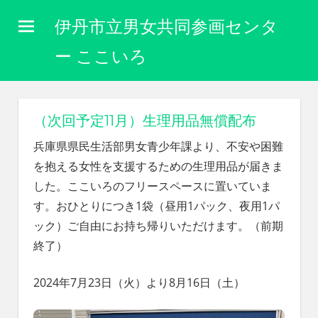
コ
伊丹市立男女共同参画センタ
ン
テ
ー ここいろ
ン
性
ツ
別
に
へ
（次回予定11月）生理用品無償配布
関
ス
わ
兵庫県県民生活部男女青少年課より、不安や困難
キ
り
を抱える女性を支援するための生理用品が届きま
な
ッ
した。ここいろのフリースペースに置いていま
く
プ
自
す。おひとりにつき1袋（昼用1パック、夜用1パ
分
ック）ご自由にお持ち帰りいただけます。（前期
ら
終了）
し
く
生
2024年7月23日（火）より8月16日（土）
き
ら