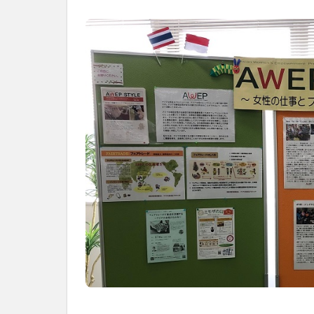
社
会
を、
次
世
代
に
引
き
継
ぐ
豊
か
な
ま
ち
へ