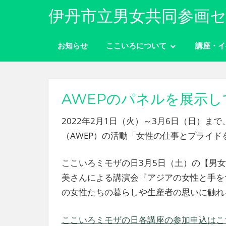
コ
伊丹市立男女共同参画セ
ン
性
テ
別
お知らせ
ここいろについて
講座・イ
ン
に
ツ
関
わ
へ
り
ス
AWEPのパネルを展示し
な
キ
く
2022年2月1日（火）～3月6日（日）
ッ
自
分
（AWEP）の活動「女性の仕事とプライ
プ
ら
し
ここいろミモザの日3月5日（土）の【男女
く
美さんによる講演会『アジアの女性と手を
生
き
の女性たちの暮らしや生産者の思いに触れ
ら
れ
ここいろミモザの日各講座の参加申込はこ
る