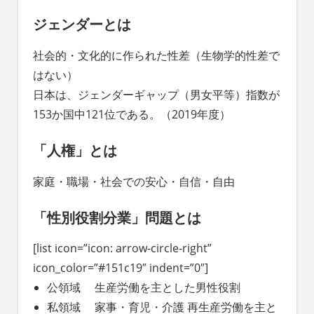
れ
ジェンダーとは
る
社
社会的・文化的に作られた性差（生物学的性差で
会
を、
はない）
次
日本は、ジェンダーギャップ（男女平等）指数が
世
153か国中121位である。（2019年度）
代
に
「人権」とは
引
き
継
家庭・職場・社会での安心・自信・自由
ぐ
豊
「性別役割分業」問題とは
か
な
[list icon=”icon: arrow-circle-right”
ま
icon_color=”#151c19″ indent=”0″]
ち
公領域 生産労働を主とした男性役割
へ
私領域 家事・育児・介護 再生産労働を主と