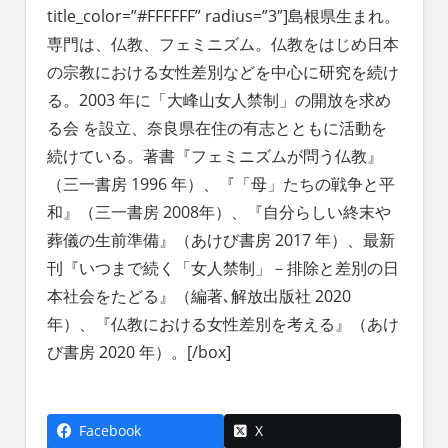
title_color=”#FFFFFF” radius=”3″]島根県生まれ。
専門は、仏教、フェミニズム。仏教をはじめ日本
の宗教における女性差別などを中心に研究を続け
る。2003 年に「大峰山女人禁制」の開放を求め
る会 を設立、奈良県在住の有志とともに活動を
続けている。著書『フェミニズムが問う仏教』
（三一書房 1996 年）、『「母」たちの戦争と平
和』（三一書房 2008年）、『自分らしい終末や
葬儀の生前準備』（あけび書房 2017 年）、最新
刊『いつまで続く「女人禁制」－排除と差別の日
本社会をたどる』（編著､解放出版社 2020
年）、『仏教における女性差別を考える』（あけ
び書房 2020 年）。[/box]
Facebook
X