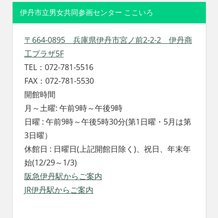
伊丹市立男女共同参画センター ここいろ
〒664-0895 兵庫県伊丹市宮ノ前2-2-2 伊丹商
工プラザ5F
TEL：072-781-5516
FAX：072-781-5530
開館時間
月～土曜: 午前9時～午後9時
日曜 : 午前9時～午後5時30分(第1日曜・5月は第
3日曜）
休館日 : 日曜日(上記開館日除く)、祝日、年末年
始(12/29～1/3)
阪急伊丹駅からご案内
JR伊丹駅からご案内