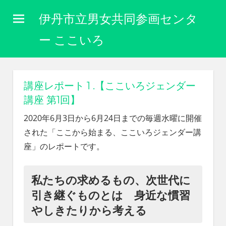
コ
伊丹市立男女共同参画センタ
ン
テ
ー ここいろ
ン
性
ツ
別
に
へ
講座レポート 1 .【ここいろジェンダー
関
ス
講座 第1回】
わ
キ
り
2020年6月3日から6月24日までの毎週水曜に開催
な
ッ
された「ここから始まる、ここいろジェンダー講
く
プ
自
座」のレポートです。
分
ら
し
私たちの求めるもの、次世代に
く
引き継ぐものとは 身近な慣習
生
やしきたりから考える
き
ら