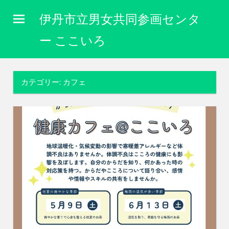
コ
伊丹市立男女共同参画センタ
ン
テ
ー ここいろ
ン
性
ツ
別
に
へ
カテゴリー:
カフェ
関
ス
わ
キ
り
な
ッ
く
プ
自
分
ら
し
く
生
き
ら