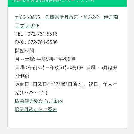
伊丹市立男女共同参画センター ここいろ
〒664-0895 兵庫県伊丹市宮ノ前2-2-2 伊丹商
工プラザ5F
TEL：072-781-5516
FAX：072-781-5530
開館時間
月～土曜: 午前9時～午後9時
日曜 : 午前9時～午後5時30分(第1日曜・5月は第
3日曜）
休館日 : 日曜日(上記開館日除く)、祝日、年末年
始(12/29～1/3)
阪急伊丹駅からご案内
JR伊丹駅からご案内