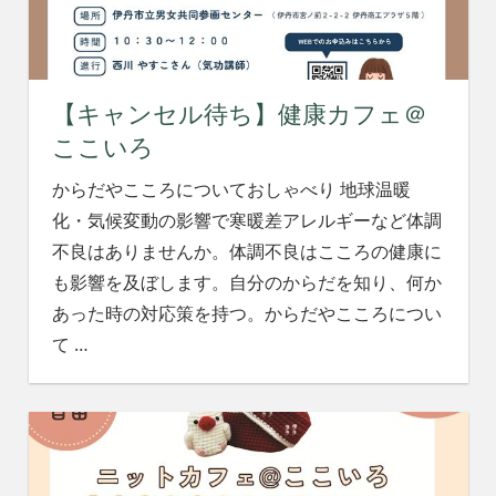
れ
る
社
会
【キャンセル待ち】健康カフェ＠
を、
次
ここいろ
世
代
からだやこころについておしゃべり 地球温暖
に
化・気候変動の影響で寒暖差アレルギーなど体調
引
不良はありませんか。体調不良はこころの健康に
き
も影響を及ぼします。自分のからだを知り、何か
継
ぐ
あった時の対応策を持つ。からだやこころについ
豊
て
…
か
な
ま
ち
へ