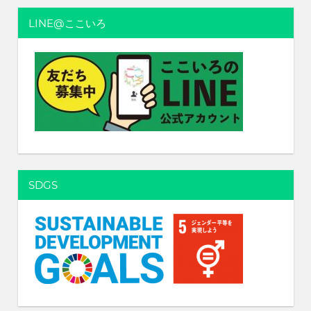
ョ
LINE@ここいろ
ン
SDGS