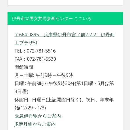
伊丹市立男女共同参画センター ここいろ
〒664-0895 兵庫県伊丹市宮ノ前2-2-2 伊丹商
工プラザ5F
TEL：072-781-5516
FAX：072-781-5530
開館時間
月～土曜: 午前9時～午後9時
日曜 : 午前9時～午後5時30分(第1日曜・5月は第
3日曜）
休館日 : 日曜日(上記開館日除く)、祝日、年末年
始(12/29～1/3)
阪急伊丹駅からご案内
JR伊丹駅からご案内