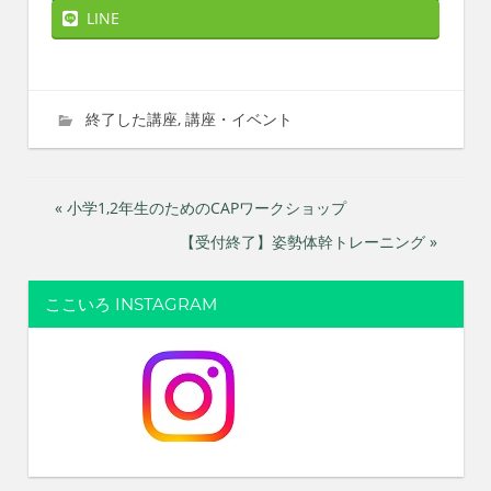
LINE
2023年7月1日
imati
終了した講座
,
講座・イベント
投
« 小学1,2年生のためのCAPワークショップ
【受付終了】姿勢体幹トレーニング »
稿
ナ
ここいろ INSTAGRAM
ビ
ゲ
ー
シ