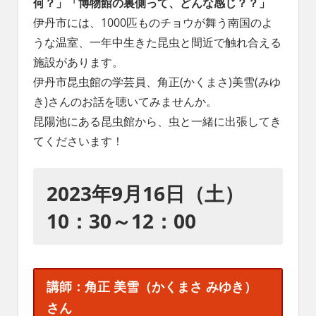
何？」「博物館の裏側って、どんな感じ？？」
れ
伊丹市には、1000匹ものチョウが舞う南国のよ
る
社
うな温室、一年中生きた昆虫と間近で触れ合える
会
施設があります。
を、
伊丹市昆虫館の学芸員、角正(かくまさ)美雪(みゆ
次
き)さんのお話を聴いてみませんか。
世
代
昆陽池にある昆虫館から、虫と一緒に出張してき
に
てくださいます！
引
き
継
2023年9月16日（土）
ぐ
豊
10：30～12：00
か
な
ま
ち
講師：角正 美雪（かくまさ みゆき）
へ
さん