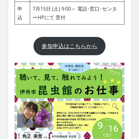
申
7月15日 (土) 9:00～ 電話･窓口･センタ
込
ーHPにて 受付
参加申込はこちらから