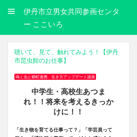
コ
伊丹市立男女共同参画センタ
ン
テ
ー ここいろ
ン
性
ツ
別
に
へ
聴いて、見て、触れてみよう！【伊丹
関
ス
市昆虫館のお仕事】
わ
キ
り
な
ッ
鳴く虫と郷町連携 生き方アップデート講座
く
プ
自
中学生・高校生あつま
分
れ！！将来を考えるきっか
ら
し
けに！！
く
生
き
「生き物を育てる仕事って？」「学芸員って
ら