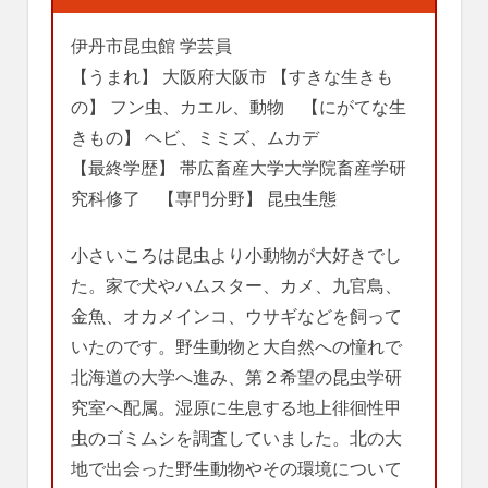
伊丹市昆虫館 学芸員
【うまれ】 大阪府大阪市 【すきな生きも
の】 フン虫、カエル、動物 【にがてな生
きもの】 ヘビ、ミミズ、ムカデ
【最終学歴】 帯広畜産大学大学院畜産学研
究科修了 【専門分野】 昆虫生態
小さいころは昆虫より小動物が大好きでし
た。家で犬やハムスター、カメ、九官鳥、
金魚、オカメインコ、ウサギなどを飼って
いたのです。野生動物と大自然への憧れで
北海道の大学へ進み、第２希望の昆虫学研
究室へ配属。湿原に生息する地上徘徊性甲
虫のゴミムシを調査していました。北の大
地で出会った野生動物やその環境について