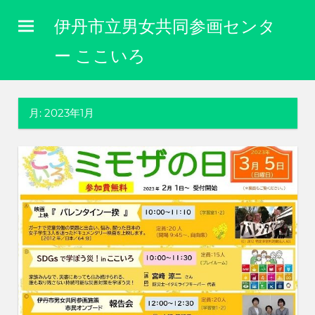
コ
伊丹市立男女共同参画センタ
ン
テ
ー ここいろ
ン
性
ツ
別
に
へ
月:
2023年1月
関
ス
わ
キ
り
な
ッ
く
プ
自
分
ら
し
く
生
き
ら