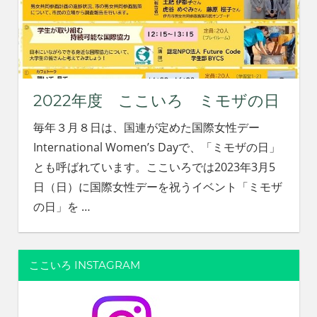
れ
る
社
会
を、
次
2022年度 ここいろ ミモザの日
世
代
毎年３月８日は、国連が定めた国際女性デー
に
International Women’s Dayで、「ミモザの日」
引
き
とも呼ばれています。ここいろでは2023年3月5
継
日（日）に国際女性デーを祝うイベント「ミモザ
ぐ
の日」を
…
豊
か
な
ま
ここいろ INSTAGRAM
ち
へ