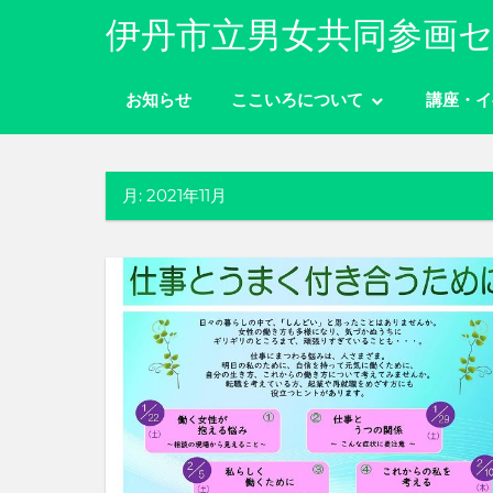
コ
伊丹市立男女共同参画セ
ン
性
テ
別
お知らせ
ここいろについて
講座・イ
ン
に
ツ
関
わ
へ
り
月:
2021年11月
ス
な
キ
く
ッ
自
分
プ
ら
し
く
生
き
ら
れ
る