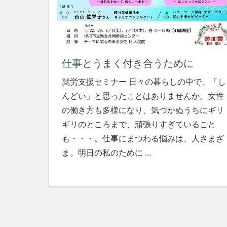
社
会
を、
次
世
仕事とうまく付き合うために
代
に
就労支援セミナー 日々の暮らしの中で、「し
引
んどい」と思ったことはありませんか。女性
き
継
の働き方も多様になり、気づかぬうちにギリ
ぐ
ギリのところまで、頑張りすぎていること
豊
も・・・。仕事にまつわる悩みは、人さまざ
か
ま。明日の私のために
…
な
ま
ち
へ