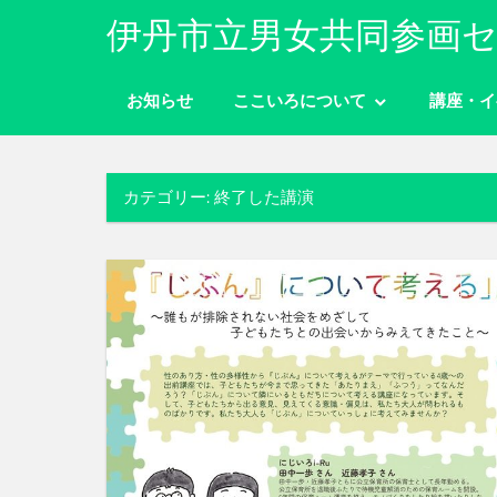
コ
伊丹市立男女共同参画セ
ン
性
テ
別
お知らせ
ここいろについて
講座・イ
ン
に
ツ
関
わ
へ
り
カテゴリー:
終了した講演
ス
な
キ
く
ッ
自
分
プ
ら
し
く
生
き
ら
れ
る