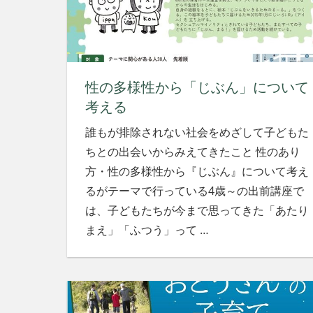
社
会
を、
次
世
性の多様性から「じぶん」について
代
に
考える
引
誰もが排除されない社会をめざして子どもた
き
継
ちとの出会いからみえてきたこと 性のあり
ぐ
方・性の多様性から『じぶん』について考え
豊
るがテーマで行っている4歳～の出前講座で
か
は、子どもたちが今まで思ってきた「あたり
な
ま
まえ」「ふつう」って
…
ち
へ