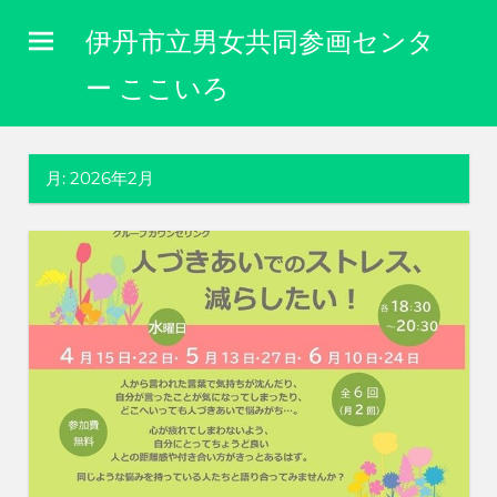
コ
伊丹市立男女共同参画センタ
ン
テ
ー ここいろ
ン
性
ツ
別
に
へ
月:
2026年2月
関
ス
わ
キ
り
な
ッ
く
プ
自
分
ら
し
く
生
き
ら