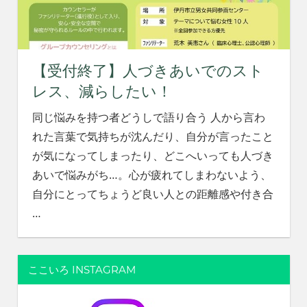
れ
る
社
会
【受付終了】人づきあいでのスト
を、
次
レス、減らしたい！
世
代
同じ悩みを持つ者どうしで語り合う 人から言わ
に
れた言葉で気持ちが沈んだり、自分が言ったこと
引
が気になってしまったり、どこへいっても人づき
き
あいで悩みがち…。心が疲れてしまわないよう、
継
ぐ
自分にとってちょうど良い人との距離感や付き合
豊
…
か
な
ま
ち
ここいろ INSTAGRAM
へ