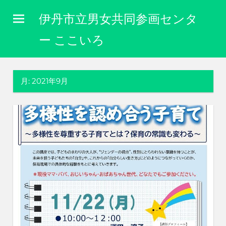
コ
伊丹市立男女共同参画センタ
ン
テ
ー ここいろ
ン
性
ツ
別
に
へ
月:
2021年9月
関
ス
わ
キ
り
な
ッ
く
プ
自
分
ら
し
く
生
き
ら