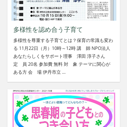
れ
る
社
会
を、
多様性を認め合う子育て
次
多様性を尊重する子育てとは？保育の常識も変わ
世
代
る 11月22日（月）10時～12時 講 師 NPO法人
に
あなたらしくをサポート理事 澤田 淳子さん
引
定 員 20名 参加費 無料 対 象 テーマに関心が
き
ある方 会 場 伊丹市立
…
継
ぐ
豊
か
な
ま
ち
へ