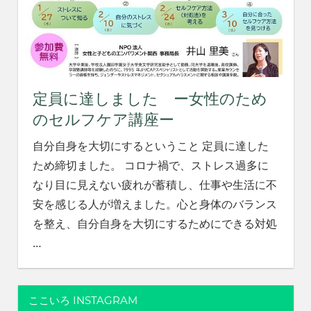
れ
る
社
会
を、
次
定員に達しました ー女性のため
世
代
のセルフケア講座ー
に
自分自身を大切にするということ 定員に達した
引
き
ため締切ました。 コロナ禍で、ストレス過多に
継
なり目に見えない疲れが蓄積し、仕事や生活に不
ぐ
安を感じる人が増えました。心と身体のバランス
豊
か
を整え、自分自身を大切にするためにできる対処
な
…
ま
ち
へ
ここいろ INSTAGRAM