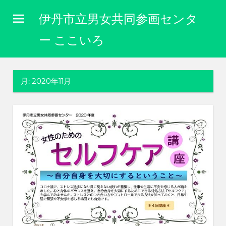
コ
伊丹市立男女共同参画センタ
ン
テ
ー ここいろ
ン
性
ツ
別
に
へ
月:
2020年11月
関
ス
わ
キ
り
な
ッ
く
プ
自
分
ら
し
く
生
き
ら