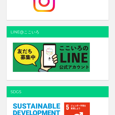
れ
る
社
会
を、
次
LINE@ここいろ
世
代
に
引
き
継
ぐ
豊
か
な
SDGS
ま
ち
へ