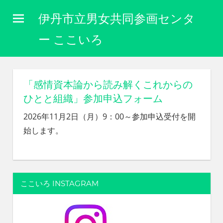
コ
伊丹市立男女共同参画センタ
ン
テ
ー ここいろ
ン
性
ツ
別
に
へ
「感情資本論から読み解くこれからの
関
ス
ひとと組織」参加申込フォーム
わ
キ
り
2026年11月2日（月）9：00～参加申込受付を開
な
ッ
始します。
く
プ
自
分
ら
し
ここいろ INSTAGRAM
く
生
き
ら