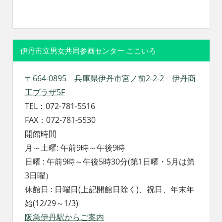
伊丹市立男女共同参画センター ここいろ
〒664-0895 兵庫県伊丹市宮ノ前2-2-2 伊丹商
工プラザ5F
TEL：072-781-5516
FAX：072-781-5530
開館時間
月～土曜: 午前9時～午後9時
日曜 : 午前9時～午後5時30分(第1日曜・5月は第
3日曜）
休館日 : 日曜日(上記開館日除く)、祝日、年末年
始(12/29～1/3)
阪急伊丹駅からご案内