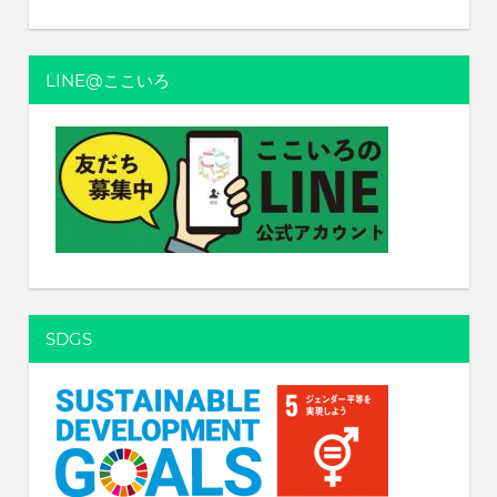
れ
る
社
LINE@ここいろ
会
を、
次
世
代
に
引
き
継
ぐ
豊
SDGS
か
な
ま
ち
へ